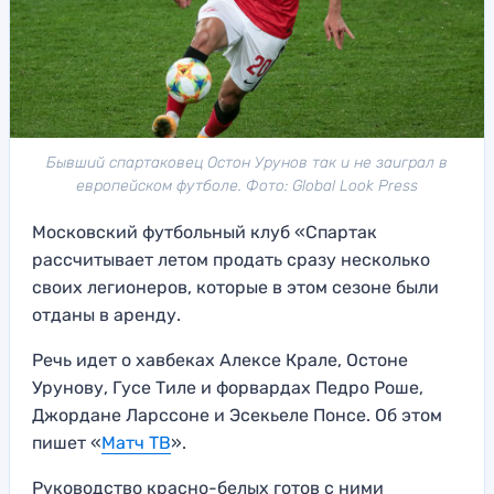
Бывший спартаковец Остон Урунов так и не заиграл в
европейском футболе. Фото: Global Look Press
Московский футбольный клуб «Спартак
рассчитывает летом продать сразу несколько
своих легионеров, которые в этом сезоне были
отданы в аренду.
Речь идет о хавбеках Алексе Крале, Остоне
Урунову, Гусе Тиле и форвардах Педро Роше,
Джордане Ларссоне и Эсекьеле Понсе. Об этом
пишет «
Матч ТВ
».
Руководство красно-белых готов с ними