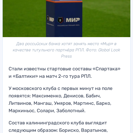
Два российских банка хотят занять место «Мир» в
качестве титульного партнёра РПЛ. Фото: Global Look
Press
Стали известны стартовые составы «Спартака»
и «Балтики» на матч 2-го тура РПЛ.
У московского клуба с первых минут на поле
появятся: Максименко, Денисов, Бабич,
Литвинов, Мангаш, Умяров, Мартинс, Барко,
Маркиньос, Солари, Заболотный.
Состав калининградского клуба выглядит
следующим образом: Бориско, Варатынов,