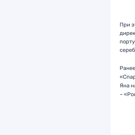
При э
дирек
порту
сереб
Ранее
«Спар
Яна н
– «Ро