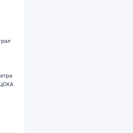
грал
Петра
 ЦСКА