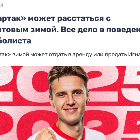
24
артак» может расстаться с
атовым зимой. Все дело в поведе
болиста
ак» зимой может отдать в аренду или продать Игн