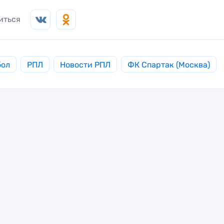
иться
бол
РПЛ
Новости РПЛ
ФК Спартак (Москва)