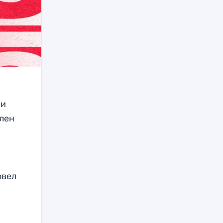
ли
олен
овел