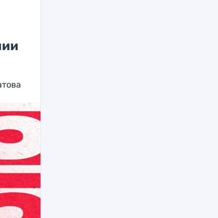
нии
атова