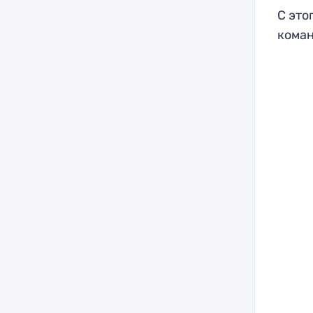
С это
коман