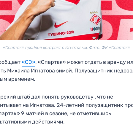
«Спартак» продлил контракт с Игнатовым. Фото: ФК «Спартак»
сообщает
«СЭ»
, «Спартак» может отдать в аренду и
ть Михаила Игнатова зимой. Полузащитник недов
ым временем.
рский штаб дал понять руководству , что не
итывает на Игнатова. 24-летний полузащитник пр
партак» 9 матчей в сезоне, не отметившись
ьтативными действиями.