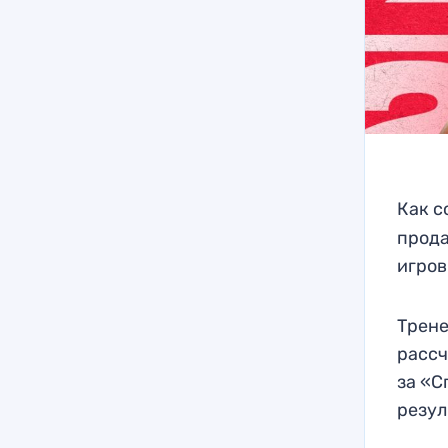
Как 
прода
игров
Трене
рассч
за «С
резул