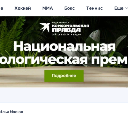
ие
Хоккей
MMA
Бокс
Теннис
Еще
Илья Масюк