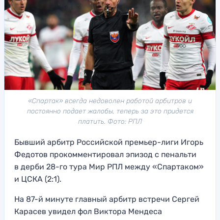
«Спартак» всегда недоволен работой арбитров и
постоянно подает жалобы, теперь за это придется
платить. Фото: РПЛ
Бывший арбитр Российской премьер-лиги Игорь
Федотов прокомментировал эпизод с пенальти
в дерби 28-го тура Мир РПЛ между «Спартаком»
и ЦСКА (2:1).
На 87-й минуте главный арбитр встречи Сергей
Карасев увидел фол Виктора Мендеса