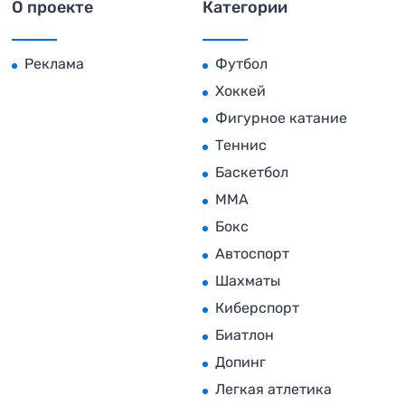
О проекте
Категории
Реклама
Футбол
Хоккей
Фигурное катание
Теннис
Баскетбол
MMA
Бокс
Автоспорт
Шахматы
Киберспорт
Биатлон
Допинг
Легкая атлетика