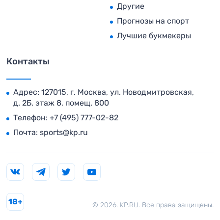
Другие
Прогнозы на спорт
Лучшие букмекеры
Контакты
Адрес: 127015, г. Москва, ул. Новодмитровская,
д. 2Б, этаж 8, помещ. 800
Телефон:
+7 (495) 777-02-82
Почта:
sports@kp.ru
18+
© 2026. KP.RU. Все права защищены.