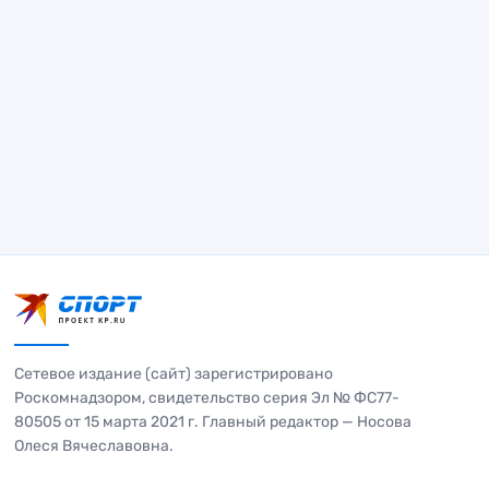
Сетевое издание (сайт) зарегистрировано
Роскомнадзором, свидетельство серия Эл № ФС77-
80505 от 15 марта 2021 г. Главный редактор — Носова
Олеся Вячеславовна.