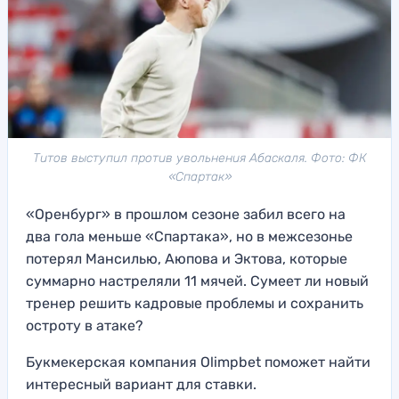
Титов выступил против увольнения Абаскаля. Фото: ФК
«Спартак»
«Оренбург» в прошлом сезоне забил всего на
два гола меньше «Спартака», но в межсезонье
потерял Мансилью, Аюпова и Эктова, которые
суммарно настреляли 11 мячей. Сумеет ли новый
тренер решить кадровые проблемы и сохранить
остроту в атаке?
Букмекерская компания Olimpbet поможет найти
интересный вариант для ставки.