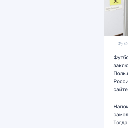
Футб
Футбо
заклю
Польш
Росси
сайте
Напом
самол
Тогда