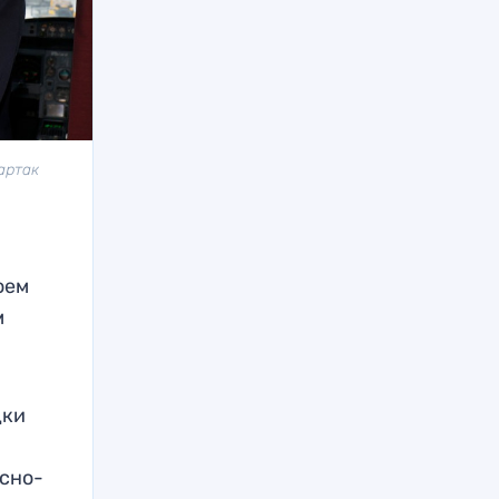
артак
оем
м
дки
асно-