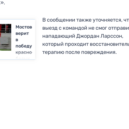
».
В сообщении также уточняется, чт
Мостовой
выезд с командой не смог отправи
верит
нападающий Джордан Ларссон,
в
который проходит восстановител
победу
терапию после повреждения.
красно-
белых
над
«Легией»