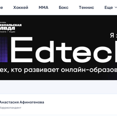
ие
Хоккей
MMA
Бокс
Теннис
Еще
Анастасия Афиногенова
Корреспондент