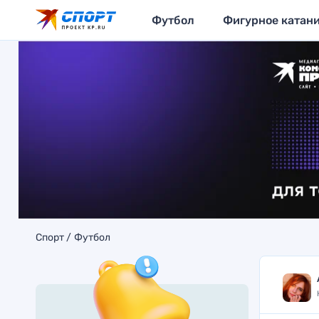
Футбол
Фигурное катан
Спорт
Футбол