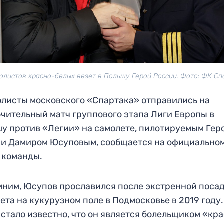
олистов красно-белых везет в Польшу Герой России. Фото: ФК Сп
листы московского «Спартака» отправились на
чительный матч группового этапа Лиги Европы в
у против «Легии» на самолете, пилотируемым Гер
и Дамиром Юсуповым, сообщается на официально
 команды.
ним, Юсупов прославился после экстренной поса
ета на кукурузном поле в Подмосковье в 2019 году.
 стало известно, что он является болельщиком «кр