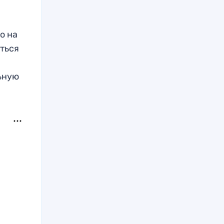
о на
ться
ьную