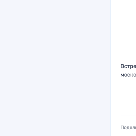
Встре
моско
Подел