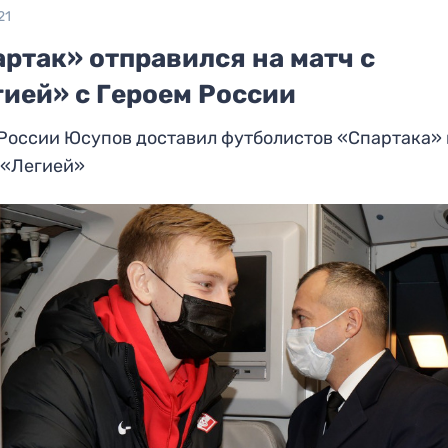
21
ртак» отправился на матч с
гией» с Героем России
России Юсупов доставил футболистов «Спартака»
 «Легией»