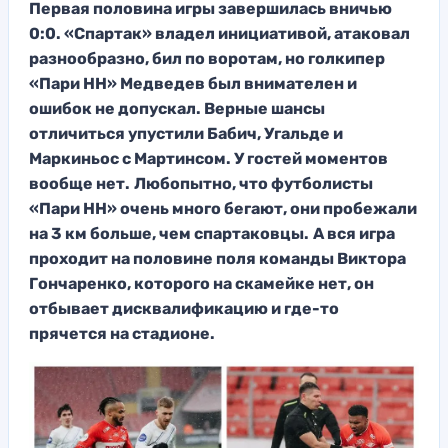
Первая половина игры завершилась вничью
0:0. «Спартак» владел инициативой, атаковал
разнообразно, бил по воротам, но голкипер
«Пари НН» Медведев был внимателен и
ошибок не допускал. Верные шансы
отличиться упустили Бабич, Угальде и
Маркиньос с Мартинсом. У гостей моментов
вообще нет.
Любопытно, что футболисты
«Пари НН» очень много бегают, они пробежали
на 3 км больше, чем спартаковцы.
А вся игра
проходит на половине поля команды Виктора
Гончаренко, которого на скамейке нет, он
отбывает дисквалификацию и где-то
прячется на стадионе.