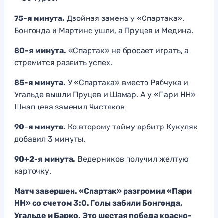
75-я минута.
Двойная замена у «Спартака».
Бонгонда и Мартинс ушли, а Пруцев и Медина.
80-я минута.
«Спартак» не бросает играть, а
стремится развить успех.
85-я минута.
У «Спартака» вместо Рябчука и
Угальде вышли Пруцев и Шамар. А у «Пари НН»
Шнапцева заменил Чистяков.
90-я минута.
Ко второму тайму арбитр Кукуляк
добавил 3 минуты.
90+2-я минута.
Ведерников получил желтую
карточку.
Матч завершен. «Спартак» разгромил «Пари
НН» со счетом 3:0. Голы забили Бонгонда,
Угальде и Барко. Это шестая победа красно-