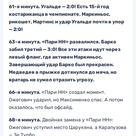
61-я минута. Угальде — 2:0! Есть 15-й год
костариканца в чемпионате. Маркиньос,
рикошет, Мартинс и удар Угальде почти в упор
— 2:0!
63-я минута. «Пари НН» развалился. Барко
забил третий — 3:0! Все эти атаки идут через
левый фланг, где активен Маркиньос.
Завершающий удар Барко был прекрасен.
Медведев в прыжке дотянулся до мяча, но
вратарь не сумел отразить угрозу.
66-я минута.
«Пари НН» создал момент.
Ожегович ударил, но Максименко спас. А потом
оказалось, что был офсайд.
68-я минута.
Двойная замена у «Пари НН»:
Ожегович уступил место Царукяна, а Карапузова
— Зе Турбо.