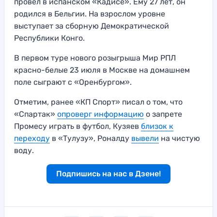
провел в испанском «Кадисе». Ему 27 лет, он
родился в Бельгии. На взрослом уровне
выступает за сборную Демократической
Республики Конго.
В первом туре нового розыгрыша Мир РПЛ
красно-белые 23 июля в Москве на домашнем
поле сыграют с «Оренбургом».
Отметим, ранее «КП Спорт» писал о том, что
«Спартак»
опроверг информацию
о запрете
Промесу играть в футбол, Кузяев
близок к
переходу
в «Тулузу», Роналду
вывели
на чистую
воду.
Подпишись на нас в Дзене!