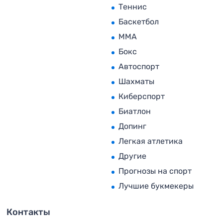
Теннис
Баскетбол
MMA
Бокс
Автоспорт
Шахматы
Киберспорт
Биатлон
Допинг
Легкая атлетика
Другие
Прогнозы на спорт
Лучшие букмекеры
Контакты