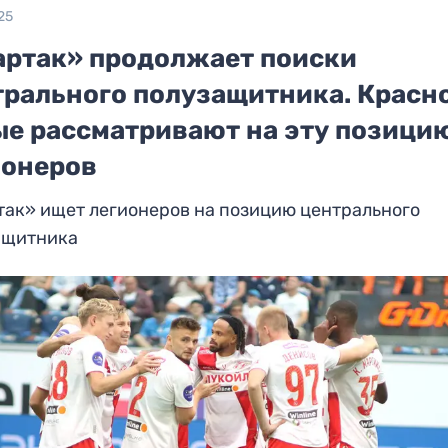
25
артак» продолжает поиски
трального полузащитника. Красн
ые рассматривают на эту позици
ионеров
так» ищет легионеров на позицию центрального
ащитника