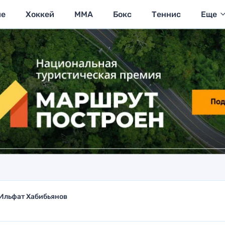
ие
Хоккей
MMA
Бокс
Теннис
Еще
Ильфат Хабибьянов