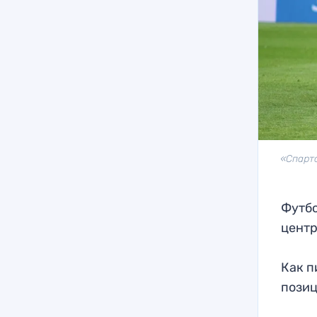
«Спарта
Футбо
центр
Как п
позиц