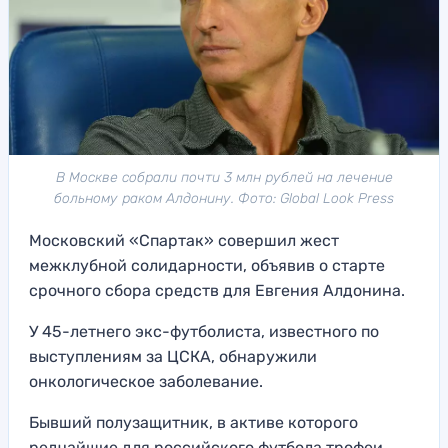
В Москве собрали почти 3 млн рублей на лечение
больному раком Алдонину. Фото: Global Look Press
Московский «Спартак» совершил жест
межклубной солидарности, объявив о старте
срочного сбора средств для Евгения Алдонина.
У 45-летнего экс-футболиста, известного по
выступлениям за ЦСКА, обнаружили
онкологическое заболевание.
Бывший полузащитник, в активе которого
редчайшие для российского футбола трофеи,