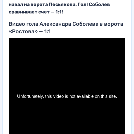
навал на ворота Песьякова. Гол! Соболев
сравнивает счет
— 1:1!
Видео гола Александра Соболева в ворота
«Ростова» — 1:1