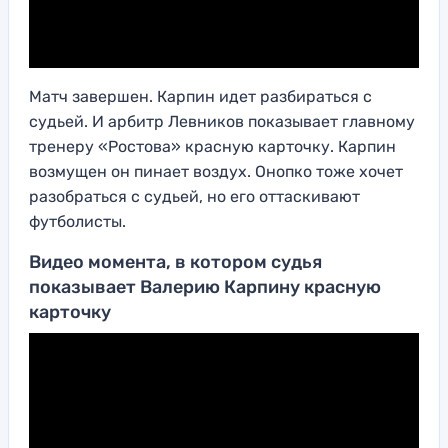
Матч завершен. Карпин идет разбираться с
судьей. И арбитр Левников показывает главному
тренеру «Ростова» красную карточку. Карпин
возмущен он пинает воздух. Онопко тоже хочет
разобраться с судьей, но его оттаскивают
футболисты.
Видео момента, в котором судья
показывает Валерию Карпину красную
карточку