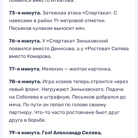
появился вместо Игнатова.
73-я минута.
Затяжная атака «Спартака». С
навесами в район 11-метровой отметки.
Песьяков кулаком выносит мяч.
76-я минута.
У «Спартака» Зиньковский
появился вместо Денисова, а у «Ростова» Селява
вместо Комарова.
77-я минута.
Мелехин — желтая карточка.
78-я минута.
Игра хозяев теперь строится через
левый фланг. Нагружают Зиньковского. Подача
на Соболева в штрафную, Песьяков добрался до
мяча. По пути он попал по голове своему
партнеру. Что-то часто ростовчане бьют друг
друга в борьбе.
79-я минута. Гол! Александр Селява,