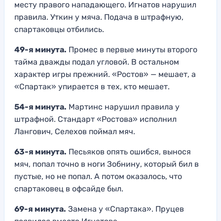
месту правого нападающего. Игнатов нарушил
правила. Уткин у мяча. Подача в штрафную,
спартаковцы отбились.
49-я минута.
Промес в первые минуты второго
тайма дважды подал угловой. В остальном
характер игры прежний. «Ростов» — мешает, а
«Спартак» упирается в тех, кто мешает.
54-я минута.
Мартинс нарушил правила у
штрафной. Стандарт «Ростова» исполнил
Лангович, Селехов поймал мяч.
63-я минута.
Песьяков опять ошибся, вынося
мяч, попал точно в ноги Зобнину, который бил в
пустые, но не попал. А потом оказалось, что
спартаковец в офсайде был.
69-я минута.
Замена у «Спартака». Пруцев