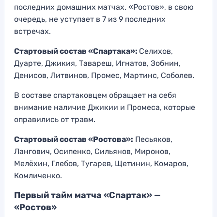
последних домашних матчах. «Ростов», в свою
очередь, не уступает в 7 из 9 последних
встречах.
Стартовый состав «Спартака»:
Селихов,
Дуарте, Джикия, Тавареш, Игнатов, Зобнин,
Денисов, Литвинов, Промес, Мартинс, Соболев.
В составе спартаковцем обращает на себя
внимание наличие Джикии и Промеса, которые
оправились от травм.
Стартовый состав «Ростова»:
Песьяков,
Лангович, Осипенко, Сильянов, Миронов,
Мелёхин, Глебов, Тугарев, Щетинин, Комаров,
Комличенко.
Первый тайм матча «Спартак» —
«Ростов»