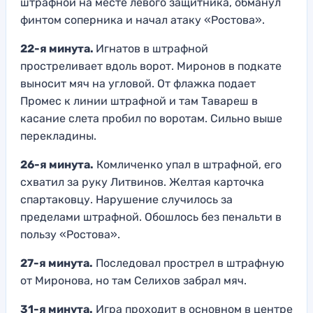
штрафной на месте левого защитника, обманул
финтом соперника и начал атаку «Ростова».
22-я минута.
Игнатов в штрафной
простреливает вдоль ворот. Миронов в подкате
выносит мяч на угловой. От флажка подает
Промес к линии штрафной и там Тавареш в
касание слета пробил по воротам. Сильно выше
перекладины.
26-я минута.
Комличенко упал в штрафной, его
схватил за руку Литвинов. Желтая карточка
спартаковцу. Нарушение случилось за
пределами штрафной. Обошлось без пенальти в
пользу «Ростова».
27-я минута.
Последовал прострел в штрафную
от Миронова, но там Селихов забрал мяч.
31-я минута.
Игра проходит в основном в центре