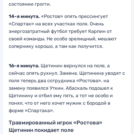
состоянии грогги.
14-я минута.
«Ростов» опять прессингует
«Спартак» на всех участках поля. Очень
энергозатратный футбол требует Карпин от
своей команды. Не особо зрелищный, мешают
сопернику хорошо, а там как получится.
16-я минута.
Щетинин вернулся на поле, а
сейчас опять рухнул. Замена. Щетинина уводят с
поля теперь два сотрудника «Ростова». на
замену появился Уткин. Абаскаль подошел к
Щетинину и отбил ему пять, а тот не особо и
понял, что от него хочет мужик с бородой в
форме «Спартака».
Травмированный игрок «Ростова»
Щетинин покидает поле