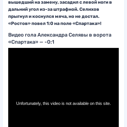
вышедший на замену, засадил с левой ноги в
дальний угол из-за штрафной. Селихов
прыгнул и коснулся мяча, но не достал.
«Ростов» повел 1:0 на поле «Спартака»!
Видео гола Александра Селявы в ворота
«Спартака» — -0:1