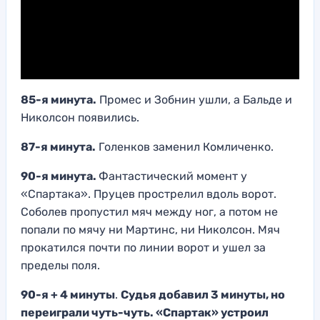
85-я минута.
Промес и Зобнин ушли, а Бальде и
Николсон появились.
87-я минута.
Голенков заменил Комличенко.
90-я минута.
Фантастический момент у
«Спартака». Пруцев прострелил вдоль ворот.
Соболев пропустил мяч между ног, а потом не
попали по мячу ни Мартинс, ни Николсон. Мяч
прокатился почти по линии ворот и ушел за
пределы поля.
90-я + 4 минуты
.
Судья добавил 3 минуты, но
переиграли чуть-чуть. «Спартак» устроил