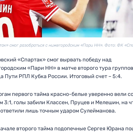
так» смог разобраться с нижегородским «Пари НН». Фото: ФК «Сп
вский «Спартак» смог вырвать победу над
ородским «Пари НН» в матче второго тура группо
а Пути РПЛ Кубка России. Итоговый счет – 5:4.
огам первого тайма красно-белые уверенно вели с
м 3:1, голы забили Классен, Пруцев и Мелешин, на ч
 ответили лишь точным ударом Сулейманова.
начале второго тайма подопечные Сергея Юрана п