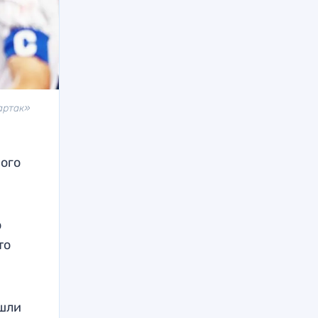
артак»
вого
о
то
ошли