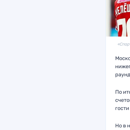
«Спар
Моско
нижег
раунд
По ит
счето
гости
Но в 