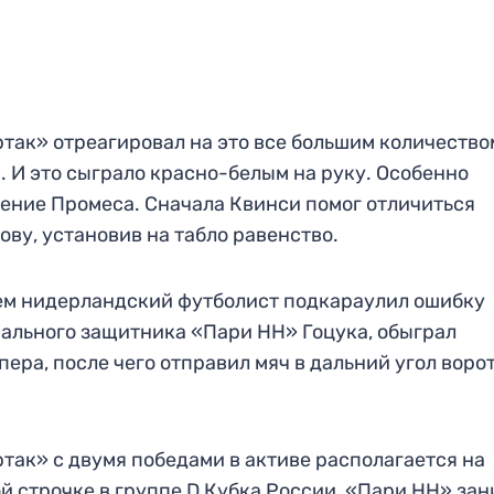
так» отреагировал на это все большим количество
. И это сыграло красно-белым на руку. Особенно
ение Промеса. Сначала Квинси помог отличиться
ову, установив на табло равенство.
ем нидерландский футболист подкараулил ошибку
ального защитника «Пари НН» Гоцука, обыграл
пера, после чего отправил мяч в дальний угол ворот
так» с двумя победами в активе располагается на
й строчке в группе D Кубка России, «Пари НН» за