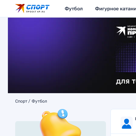
Футбол
Фигурное катан
Спорт
Футбол