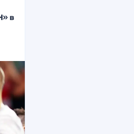
Н» в
а