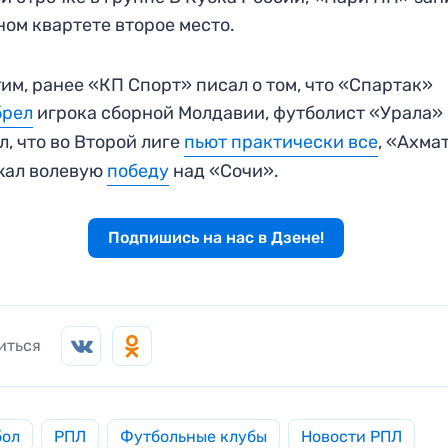
ном квартете второе место.
им, ранее «КП Спорт» писал о том, что «Спартак»
брел
игрока сборной Молдавии, футболист «Урала»
л, что во Второй лиге
пьют практически все
, «Ахма
жал волевую
победу
над «Сочи».
Подпишись на нас в Дзене!
иться
бол
РПЛ
Футбольные клубы
Новости РПЛ