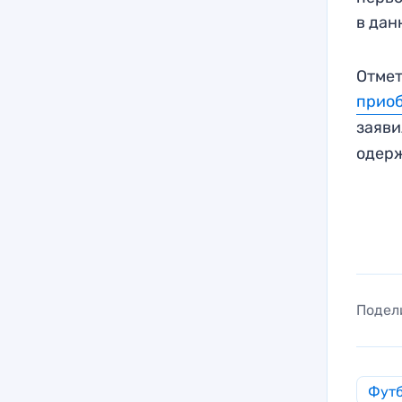
в дан
Отмет
прио
заяви
одер
Подел
Фут