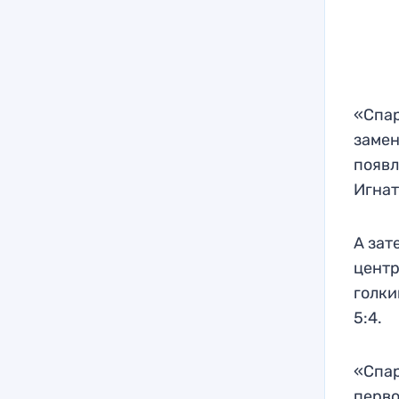
«Спар
замен
появл
Игнат
А зат
центр
голки
5:4.
«Спар
перво