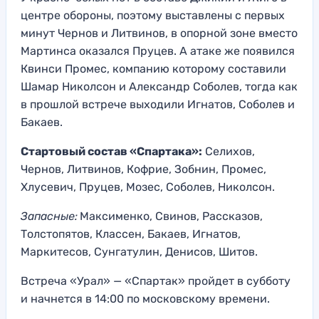
центре обороны, поэтому выставлены с первых
минут Чернов и Литвинов, в опорной зоне вместо
Мартинса оказался Пруцев. А атаке же появился
Квинси Промес, компанию которому составили
Шамар Николсон и Александр Соболев, тогда как
в прошлой встрече выходили Игнатов, Соболев и
Бакаев.
Стартовый состав «Спартака»:
Селихов,
Чернов, Литвинов, Кофрие, Зобнин, Промес,
Хлусевич, Пруцев, Мозес, Соболев, Николсон.
Запасные:
Максименко, Свинов, Рассказов,
Толстопятов, Классен, Бакаев, Игнатов,
Маркитесов, Сунгатулин, Денисов, Шитов.
Встреча «Урал» — «Спартак» пройдет в субботу
и начнется в 14:00 по московскому времени.