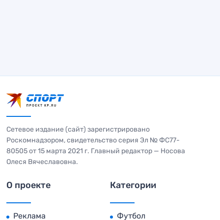
Сетевое издание (сайт) зарегистрировано
Роскомнадзором, свидетельство серия Эл № ФС77-
80505 от 15 марта 2021 г. Главный редактор — Носова
Олеся Вячеславовна.
О проекте
Категории
Реклама
Футбол