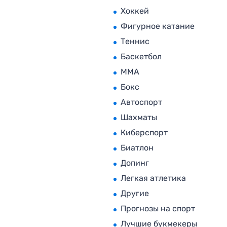
Хоккей
Фигурное катание
Теннис
Баскетбол
MMA
Бокс
Автоспорт
Шахматы
Киберспорт
Биатлон
Допинг
Легкая атлетика
Другие
Прогнозы на спорт
Лучшие букмекеры