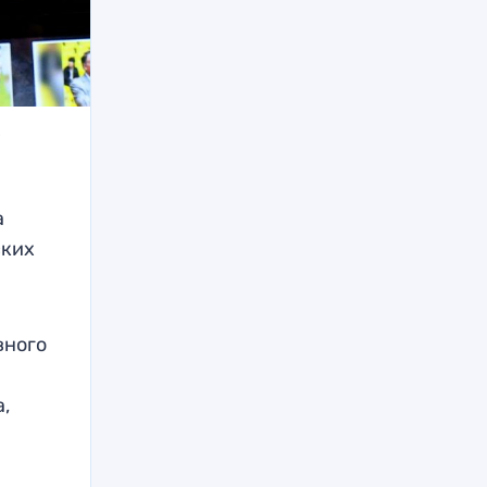
а
ских
вного
а,