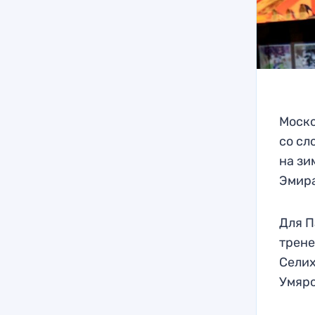
Моско
со сл
на зи
Эмира
Для П
трене
Селих
Умяро