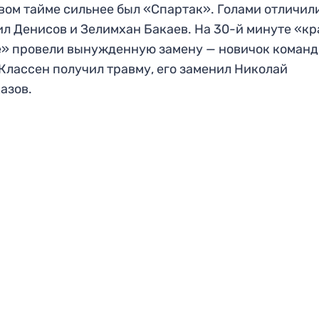
вом тайме сильнее был «Спартак». Голами отличил
л Денисов и Зелимхан Бакаев. На 30-й минуте «кр
» провели вынужденную замену — новичок коман
Классен получил травму, его заменил Николай
азов.