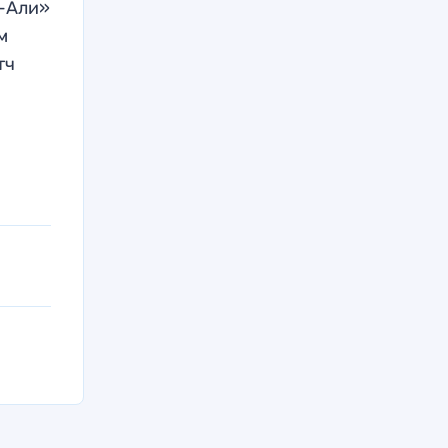
ь-Али»
м
тч