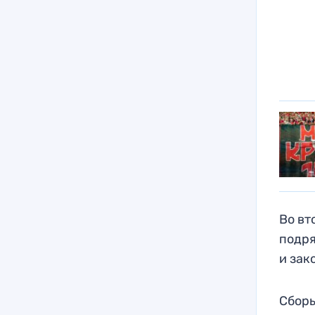
Во вт
подря
и зак
Сборы