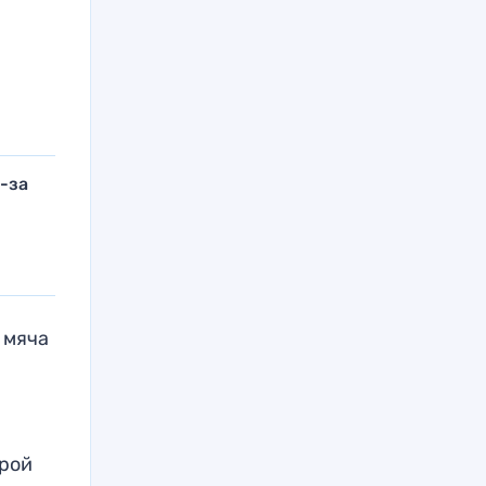
з-за
 мяча
орой