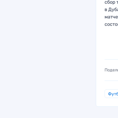
сбор 
в Дуб
матче
состо
Подел
Фут