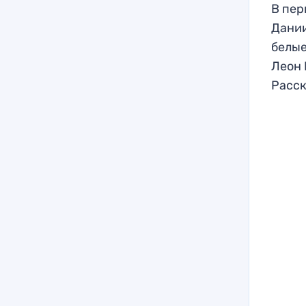
В пер
Дании
белые
Леон 
Расск