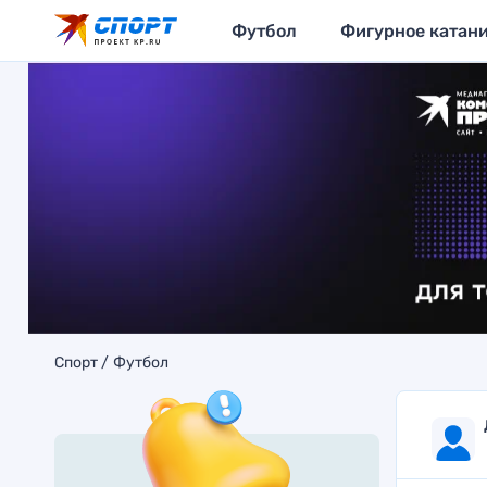
Футбол
Фигурное катан
Спорт
Футбол