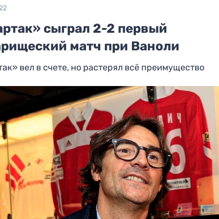
22
артак» сыграл 2-2 первый
арищеский матч при Ваноли
ак» вел в счете, но растерял всё преимущество