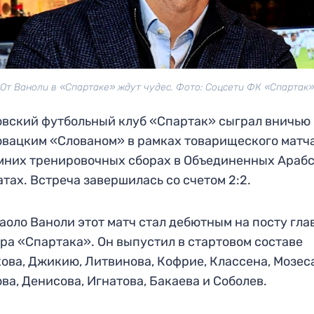
От Ваноли в «Спартаке» ждут чудес. Фото: Соцсети ФК «Спартак»
вский футбольный клуб «Спартак» сыграл вничью
овацким «Слованом» в рамках товарищеского матч
мних тренировочных сборах в Объединенных Араб
тах. Встреча завершилась со счетом 2:2.
аоло Ваноли этот матч стал дебютным на посту гла
ра «Спартака». Он выпустил в стартовом составе
ова, Джикию, Литвинова, Кофрие, Классена, Мозес
ва, Денисова, Игнатова, Бакаева и Соболев.