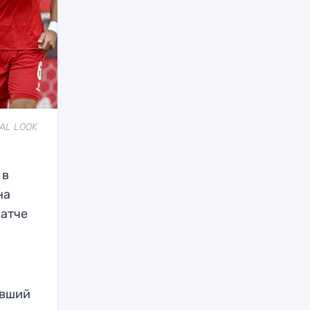
BAL LOOK
 в
на
матче
авший