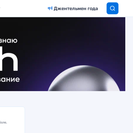
Джентельмен года
боле,