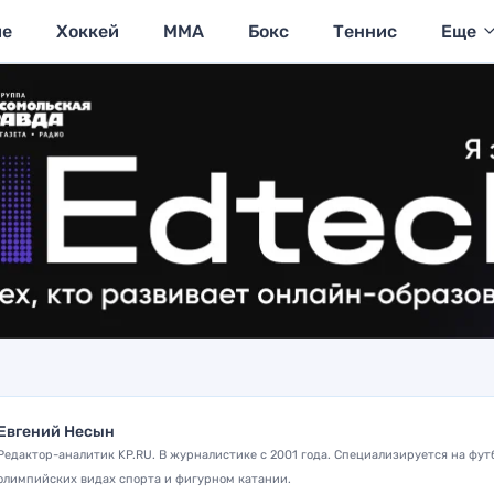
ие
Хоккей
MMA
Бокс
Теннис
Еще
Евгений Несын
Редактор-аналитик KP.RU. В журналистике с 2001 года. Специализируется на фут
олимпийских видах спорта и фигурном катании.