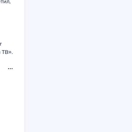
тил,
.
т
 ТВ».