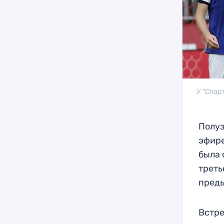
У "Спар
Полуз
эфире
была 
треть
преды
Встре