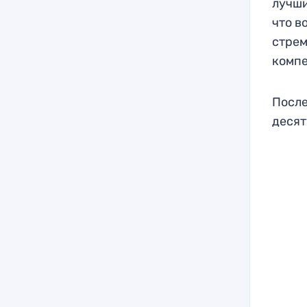
лучши
что в
стрем
компе
После
десят