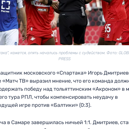
така", кажется, опять начались проблемы с судейством. Фото: GLO
PRESS
ащитник московского «Спартака» Игорь Дмитриев
 «Матч ТВ» выразил мнение, что его команда долж
одержать победу над тольяттинским «Акроном» в 
его тура РПЛ, чтобы компенсировать неудачу в
дущей игре против «Балтики» (0:3).
ча в Самаре завершилась ничьей 1:1. Дмитриев, ст