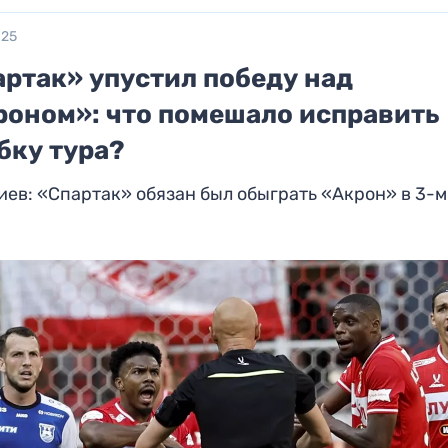
025
артак» упустил победу над
роном»: что помешало исправить
бку тура?
ев: «Спартак» обязан был обыграть «Акрон» в 3-м