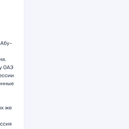
 Абу-
ия.
у ОАЭ
рессии
ненные
их же
ессия