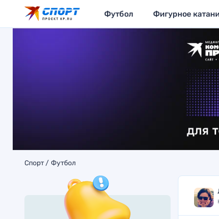
Футбол
Фигурное катан
Спорт
Футбол