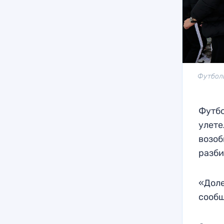
Футболь
Футбо
улете
возоб
разби
«Доле
сообщ