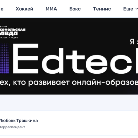
ие
Хоккей
MMA
Бокс
Теннис
Еще
Любовь Трошкина
Корреспондент