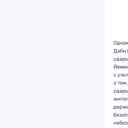
Однак
Даби 
удары
Йемен
с уль
о том
удары
жител
держа
безоп
небез