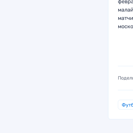
февра
малай
матчи
моско
Подел
Фут