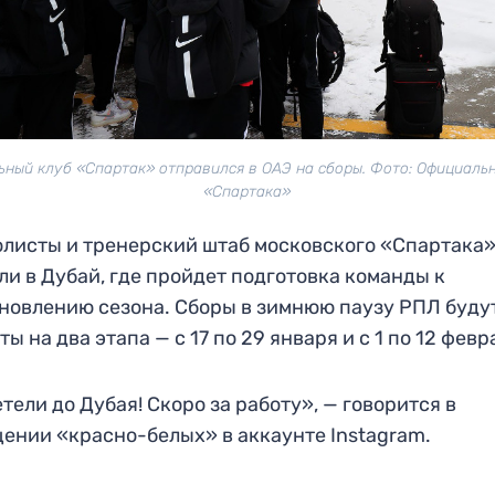
ный клуб «Спартак» отправился в ОАЭ на сборы. Фото: Официаль
«Спартака»
листы и тренерский штаб московского «Спартака
ли в Дубай, где пройдет подготовка команды к
новлению сезона. Сборы в зимнюю паузу РПЛ буду
ты на два этапа — с 17 по 29 января и с 1 по 12 февр
тели до Дубая! Скоро за работу», — говорится в
ении «красно-белых» в аккаунте Instagram.