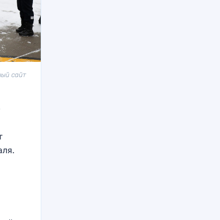
ный сайт
»
т
аля.