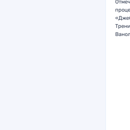
Отмеч
проце
«Джеб
Трени
Ванол