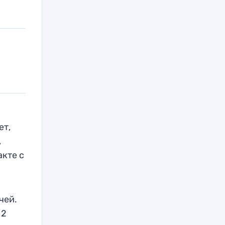
з
ет,
,
акте с
чей.
 2