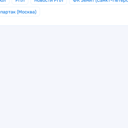
бол
РПЛ
Новости РПЛ
ФК Зенит (Санкт-Петерб
партак (Москва)