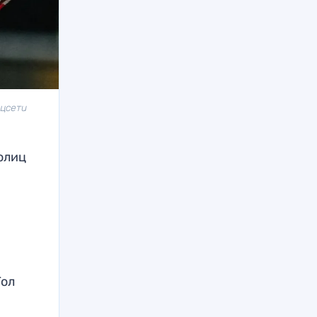
оцсети
олиц
Гол