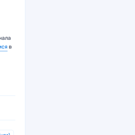
нала
мся
в