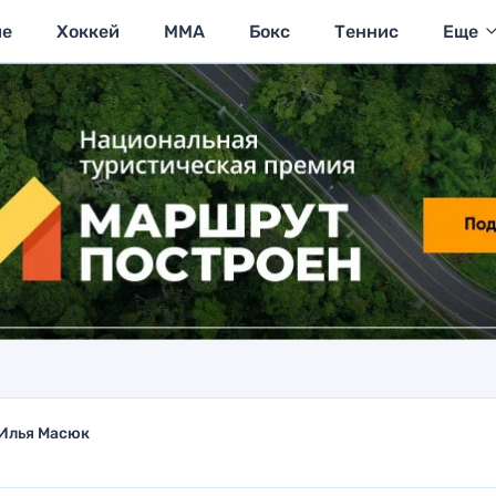
ие
Хоккей
MMA
Бокс
Теннис
Еще
Илья Масюк