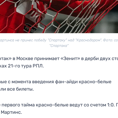
артинса не принес победу "Спартаку" над "Краснодаром". Фото: с
"Спартака"
так» в Москве принимает «Зенит» в дерби двух ст
ках 21-го тура РПЛ.
ые с момента введения фан-айди красно-белые
ли все билеты.
 первого тайма красно-белые ведут со счетом 1:0. 
 Мартинс.