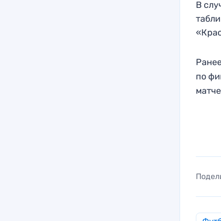
В слу
табли
«Крас
Ранее
по фи
матче
Подел