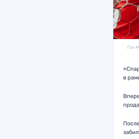
Гол М
«Спар
в рам
Вперв
прода
После
забил