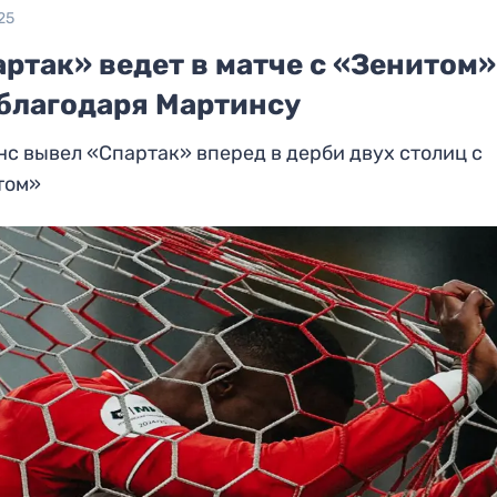
25
ртак» ведет в матче с «Зенитом»
 благодаря Мартинсу
с вывел «Спартак» вперед в дерби двух столиц с
том»