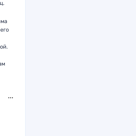
ц.
йма
него
ой.
ам