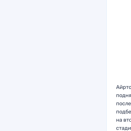
Айрто
подня
после
подбе
на вт
стади