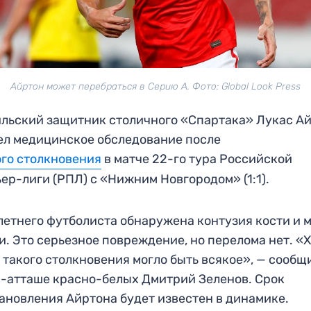
Айртон может перебраться в Серию А. Фото: Global Look Press
льский защитник столичного «Спартака» Лукас А
л медицинское обследование после
го столкновения
в матче 22-го тура Российской
ер-лиги (РПЛ) с «Нижним Новгородом» (1:1).
летнего футболиста обнаружена контузия кости и
и. Это серьезное повреждение, но перелома нет. «
 такого столкновения могло быть всякое», — сообщ
-атташе красно-белых Дмитрий Зеленов. Срок
ановления Айртона будет известен в динамике.