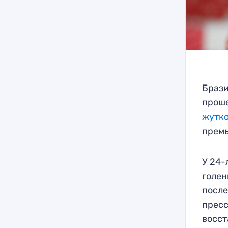
Брази
проше
жутко
премь
У 24-
голен
после
пресс
восст