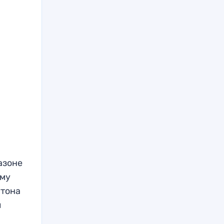
азоне
ему
ртона
л