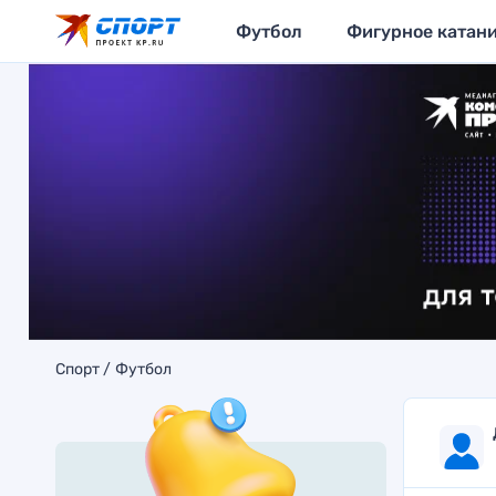
Футбол
Фигурное катан
Спорт
Футбол