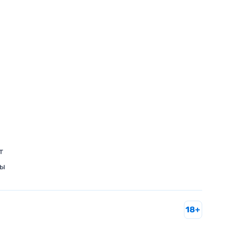
т
ры
18+