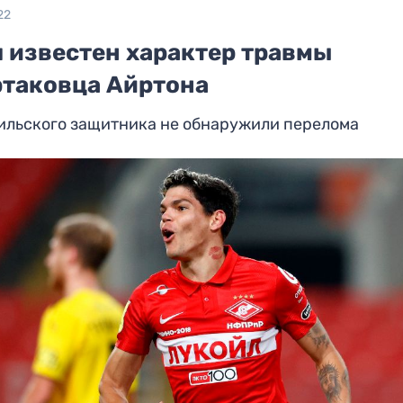
22
л известен характер травмы
ртаковца Айртона
ильского защитника не обнаружили перелома