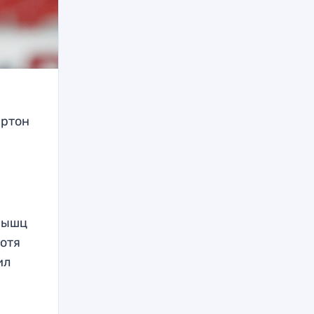
йртон
 мышц
Хотя
ил