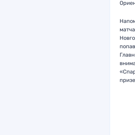
Ориен
Напом
матча
Новго
попав
Главн
внима
«Спар
призе