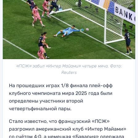
«ПСЖ» забил «Интер Майами» четыре мяча. Фото:
Reuters
На прошедших играх 1/8 финала плей-офф
клубного чемпионата мира 2025 года были
определены участники второй
четвертьфинальной пары.
Стало известно, что французский «ПСЖ»
разгромил американский клуб «Интер Майами»
со счётом 4:0, а немецкая «Бавария» одержала