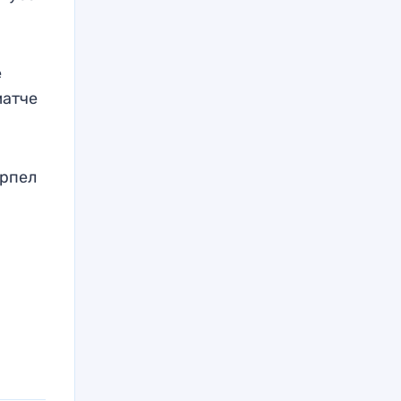
е
матче
ерпел