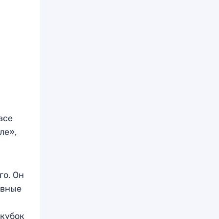
все
ле»,
го. Он
ивные
ркубок