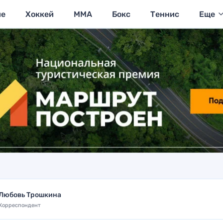
ие
Хоккей
MMA
Бокс
Теннис
Еще
Любовь Трошкина
Корреспондент