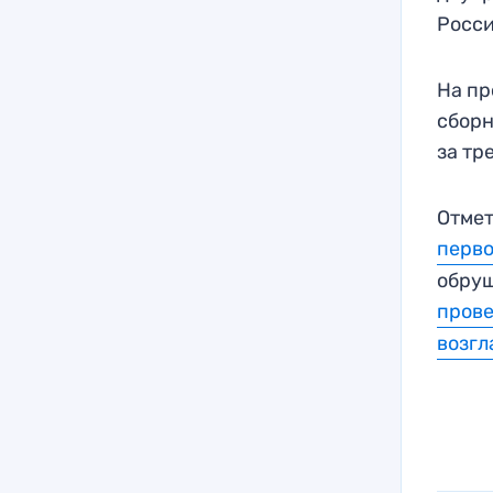
Росси
На пр
сборн
за тр
Отмет
перво
обруш
прове
возгл