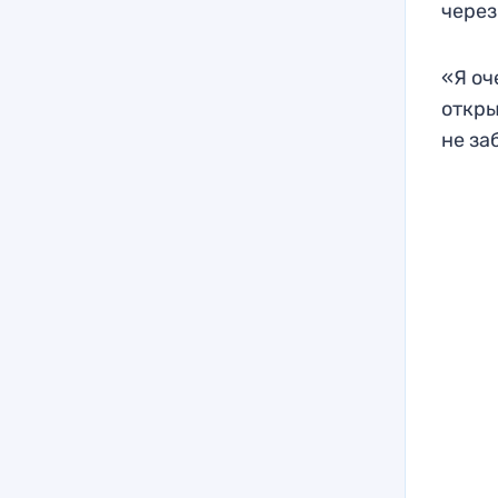
через
«Я оч
откры
не за