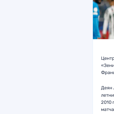
Центр
«Зени
Франц
Деян
летни
2010 
матча