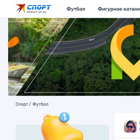
Футбол
Фигурное катан
Спорт
Футбол