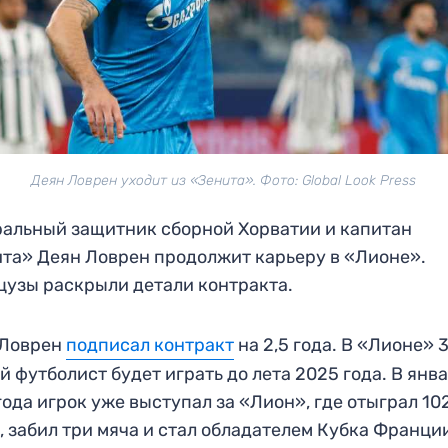
Деян Ловрен уходит из «Зенита». Фото: Global Look Press
альный защитник сборной Хорватии и капитан
та» Деян Ловрен продолжит карьеру в «Лионе».
узы раскрыли детали контракта.
 Ловрен
подписал контракт
на 2,5 года. В «Лионе» 
й футболист будет играть до лета 2025 года. В янв
года игрок уже выступал за «Лион», где отыграл 10
, забил три мяча и стал обладателем Кубка Франции