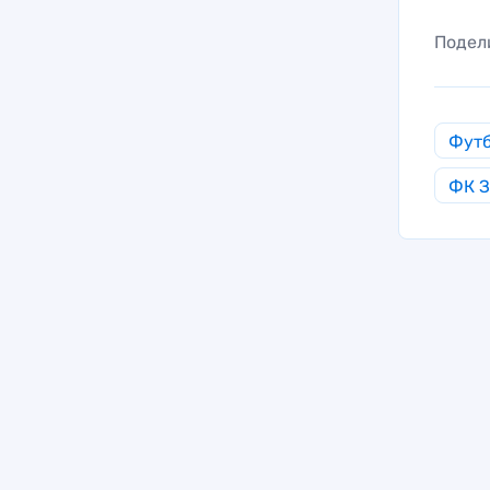
Подел
Фут
ФК З