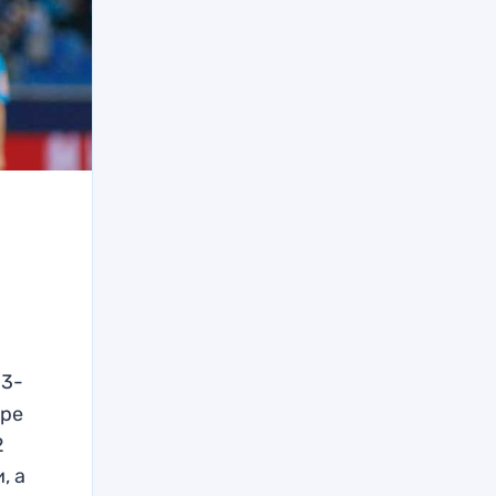
33-
аре
2
, а