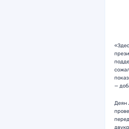
«Здес
прези
подде
сожал
показ
— доб
Деян 
прове
перед
двукр