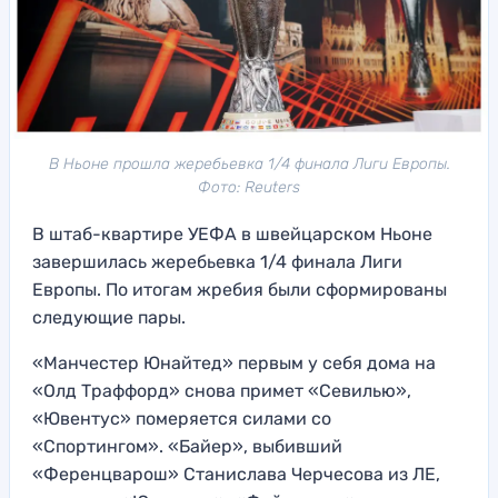
В Ньоне прошла жеребьевка 1/4 финала Лиги Европы.
Фото: Reuters
В штаб-квартире УЕФА в швейцарском Ньоне
завершилась жеребьевка 1/4 финала Лиги
Европы. По итогам жребия были сформированы
следующие пары.
«Манчестер Юнайтед» первым у себя дома на
«Олд Траффорд» снова примет «Севилью»,
«Ювентус» померяется силами со
«Спортингом». «Байер», выбивший
«Ференцварош» Станислава Черчесова из ЛЕ,