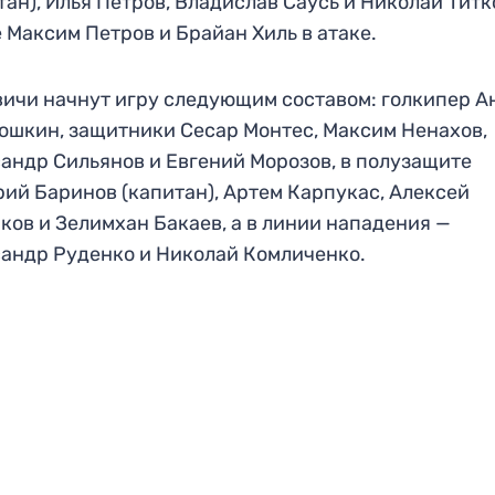
тан), Илья Петров, Владислав Саусь и Николай Титко
 Максим Петров и Брайан Хиль в атаке.
ичи начнут игру следующим составом: голкипер А
шкин, защитники Сесар Монтес, Максим Ненахов,
андр Сильянов и Евгений Морозов, в полузащите
ий Баринов (капитан), Артем Карпукас, Алексей
ков и Зелимхан Бакаев, а в линии нападения —
андр Руденко и Николай Комличенко.