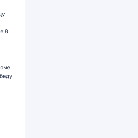
цу
е 8
роме
обеду