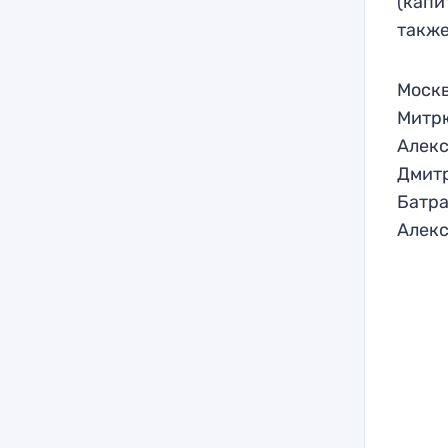
(капи
также
Москв
Митрю
Алекс
Дмитр
Батра
Алекс