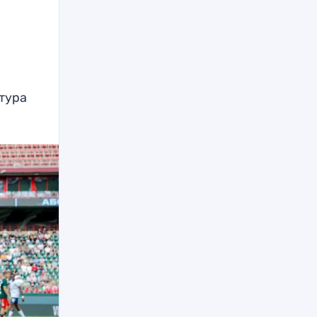
и
 тура