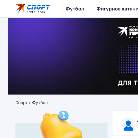
Футбол
Фигурное катан
Спорт
Футбол