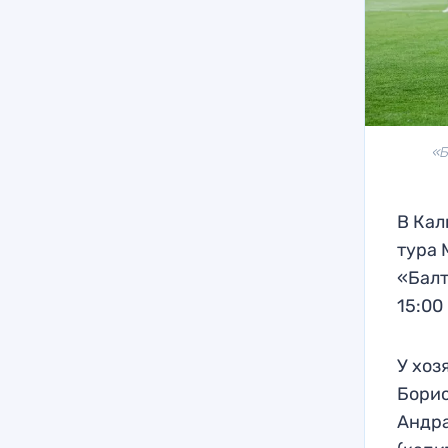
«Б
В Кал
тура 
«Балт
15:00
У хоз
Борис
Андра