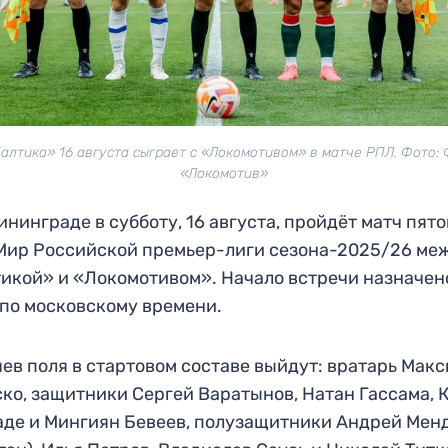
алтика» 16 августа сыграет с «Локомотивом» в матче РПЛ. Фото:
«Локомотив»
ининграде в субботу, 16 августа, пройдёт матч пято
Мир Российской премьер-лиги сезона-2025/26 ме
икой» и «Локомотивом». Начало встречи назначен
 по московскому времени.
яев поля в стартовом составе выйдут: вратарь Мак
ко, защитники Сергей Варатынов, Натан Гассама, 
де и Мингиян Бевеев, полузащитники Андрей Мен