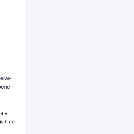
икам
осле
е в
дил со