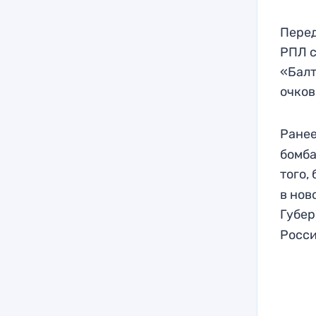
Перед
РПЛ с
«Балт
очков
Ранее
бомба
того,
в нов
Губе
Росси