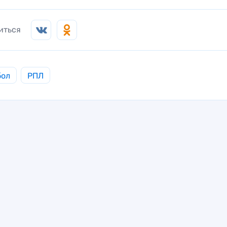
иться
бол
РПЛ