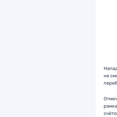
Напа
не см
переб
Отмеч
рамка
счёто