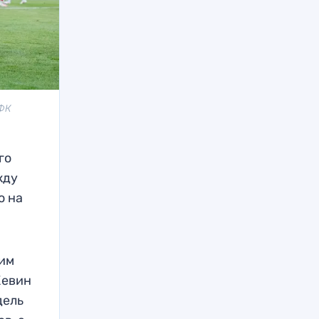
 ФК
го
жду
о на
сим
Кевин
дель