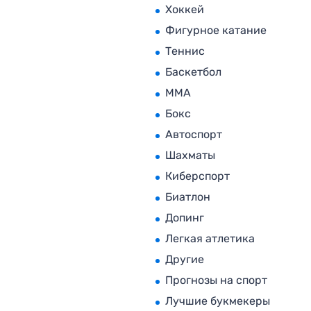
Хоккей
Фигурное катание
Теннис
Баскетбол
MMA
Бокс
Автоспорт
Шахматы
Киберспорт
Биатлон
Допинг
Легкая атлетика
Другие
Прогнозы на спорт
Лучшие букмекеры