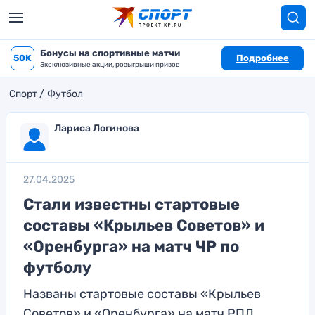
Бонусы на спортивные матчи
50K
Подробнее
Эксклюзивные акции, розыгрыши призов
Спорт
Футбол
Лариса Логинова
27.04.2025
Стали известны стартовые
составы «Крыльев Советов» и
«Оренбурга» на матч ЧР по
футболу
Названы стартовые составы «Крыльев
Советов» и «Оренбурга» на матч РПЛ