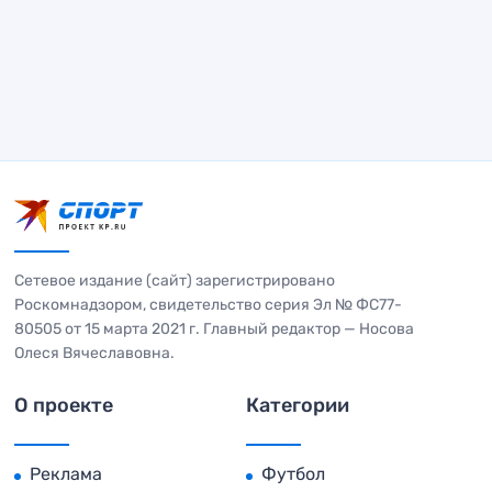
Сетевое издание (сайт) зарегистрировано
Роскомнадзором, свидетельство серия Эл № ФС77-
80505 от 15 марта 2021 г. Главный редактор — Носова
Олеся Вячеславовна.
О проекте
Категории
Реклама
Футбол