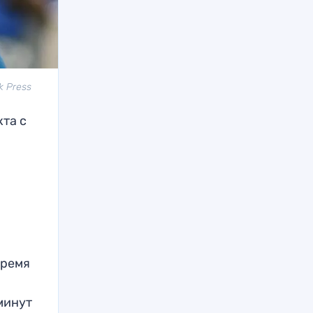
k Press
та с
время
 минут