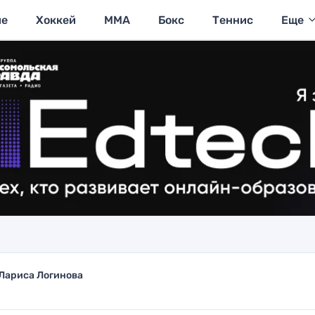
ие
Хоккей
MMA
Бокс
Теннис
Еще
Лариса Логинова