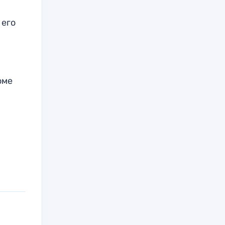
 его
оме