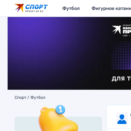
Футбол
Фигурное катан
Спорт
Футбол