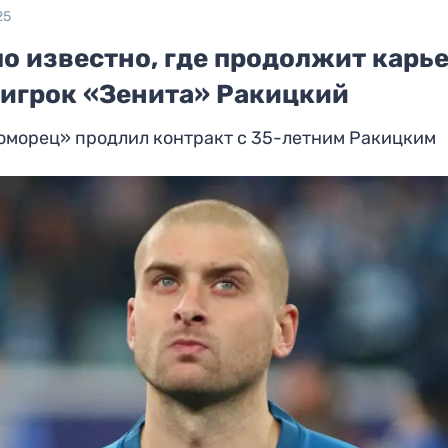
25
о известно, где продолжит карь
-игрок «Зенита» Ракицкий
оморец» продлил контракт с 35-летним Ракицким