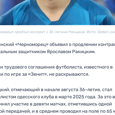
морец» продлил контракт с 35-летним Ракицким. Фото: Global Loo
нский «Черноморец» объявил о продлении контрак
альным защитником Ярославом Ракицким.
и трудового соглашения футболиста, известного в
и по игре за «Зенит», не раскрываются.
кий, отмечающий в начале августа 36-летие, стал
листом одесского клуба в марте 2025 года. За это 
инял участие в девяти матчах, отметившись одной
ой передачей, и в среднем проводил на поле по 65