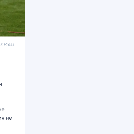
k Press
и
не
ия не