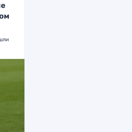
не
ном
ошли