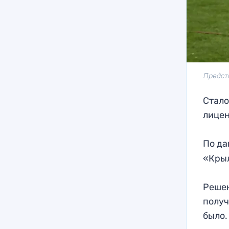
Предст
Стало
лицен
По да
«Крыл
Решен
получ
было