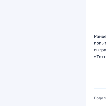
Ранее
попы
сыгра
«Тотт
Подел