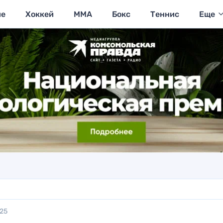
ие
Хоккей
MMA
Бокс
Теннис
Еще
025