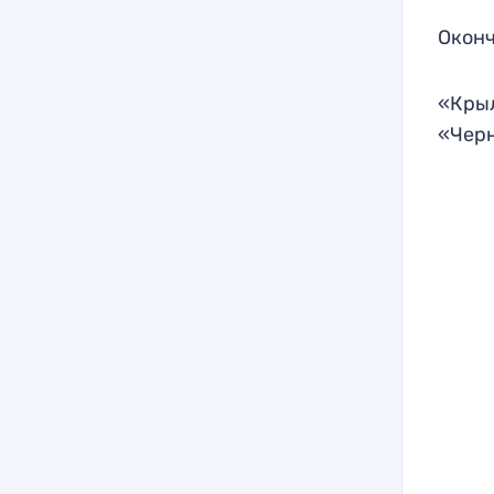
Оконч
«Крыл
«Черн