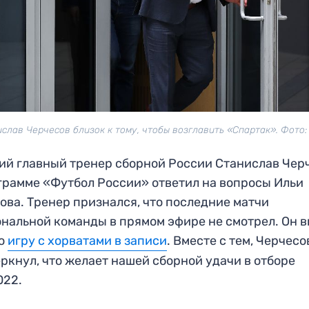
слав Черчесов близок к тому, чтобы возглавить «Спартак». Фото
й главный тренер сборной России Станислав Чер
грамме «Футбол России» ответил на вопросы Ильи
ова. Тренер признался, что последние матчи
нальной команды в прямом эфире не смотрел. Он 
ко
игру с хорватами в записи
. Вместе с тем, Черчесо
ркнул, что желает нашей сборной удачи в отборе
022.