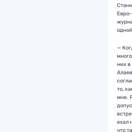
Стани
Евро-
журна
одной
— Ког
много
них в
Алаев
согла
то, к
мне. 
допус
встре
ехал 
что т