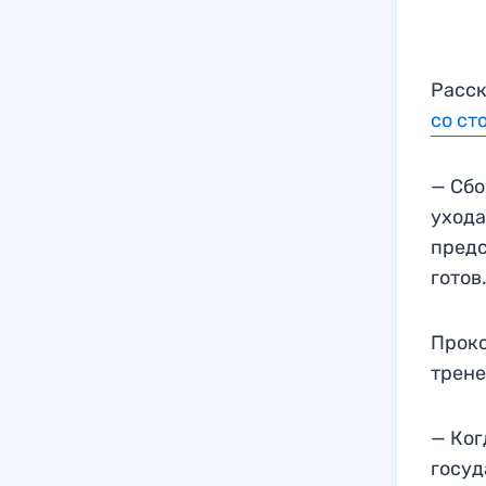
Расск
со ст
— Сбо
ухода
предс
готов
Проко
трене
— Ког
госуд