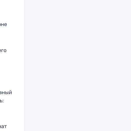
оне
его
авный
ь:
нат