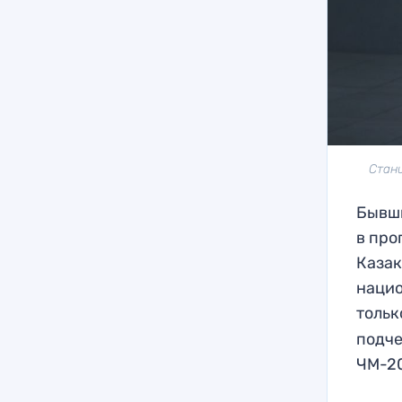
Стани
Бывши
в про
Казак
нацио
толь
подче
ЧМ-2