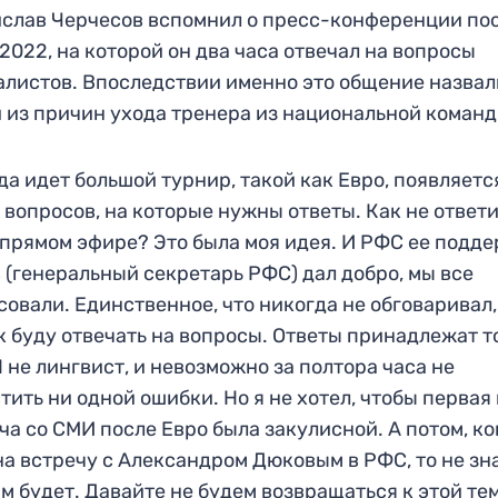
слав Черчесов вспомнил о пресс-конференции по
2022, на которой он два часа отвечал на вопросы
листов. Впоследствии именно это общение назвал
 из причин ухода тренера из национальной команд
да идет большой турнир, такой как Евро, появляетс
 вопросов, на которые нужны ответы. Как не ответи
 прямом эфире? Это была моя идея. И РФС ее подде
 (генеральный секретарь РФС) дал добро, мы все
совали. Единственное, что никогда не обговаривал,
ак буду отвечать на вопросы. Ответы принадлежат т
Я не лингвист, и невозможно за полтора часа не
тить ни одной ошибки. Но я не хотел, чтобы первая
ча со СМИ после Евро была закулисной. А потом, ко
на встречу с Александром Дюковым в РФС, то не зн
ам будет. Давайте не будем возвращаться к этой тем