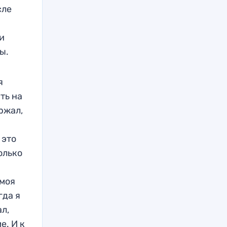
сле
и
ы.
я
ть на
ржал,
 это
олько
 моя
гда я
ал,
е. И к