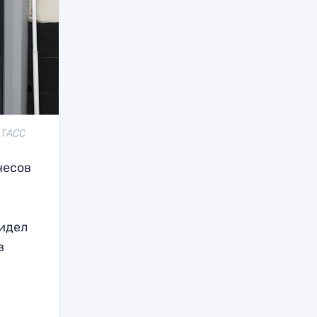
: ТАСС
чесов
видел
в