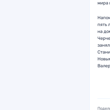
мира 
Напом
пять 
на до
Черче
занял
Стани
Новым
Валер
Подел