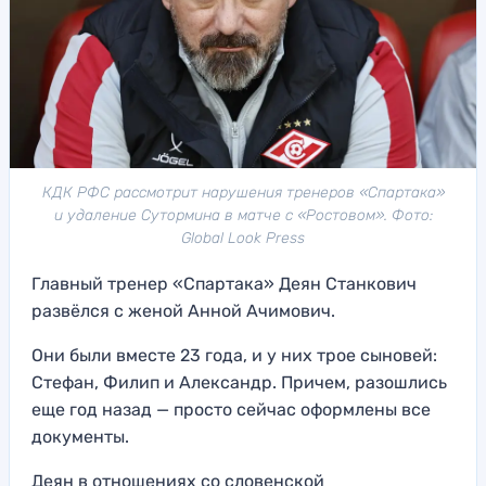
КДК РФС рассмотрит нарушения тренеров «Спартака»
и удаление Сутормина в матче с «Ростовом». Фото:
Global Look Press
Главный тренер «Спартака» Деян Станкович
развёлся с женой Анной Ачимович.
Они были вместе 23 года, и у них трое сыновей:
Стефан, Филип и Александр. Причем, разошлись
еще год назад — просто сейчас оформлены все
документы.
Деян в отношениях со словенской