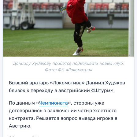
Даниилу Худякову придется подыскивать новый клуб.
Фото: ФК «Локомотив»
Бывший вратарь «Локомотива» Даниил Худяков
близок к переходу в австрийский «Штурм».
По данным «
Чемпионата
», стороны уже
договорились о заключении четырехлетнего
контракта. Решается вопрос выезда игрока в
Австрию.