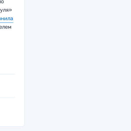
ло
уля»
внила
телем