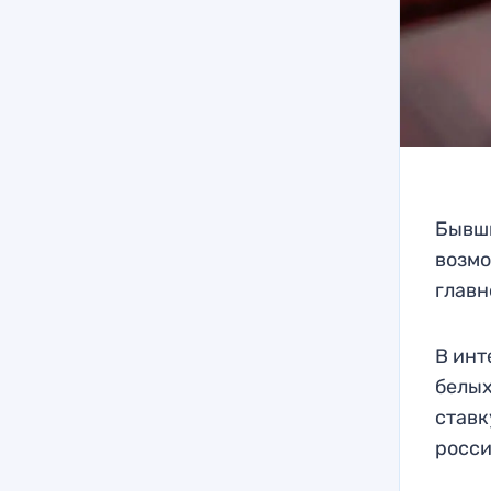
Бывши
возмо
главн
В инт
белых
ставк
росси