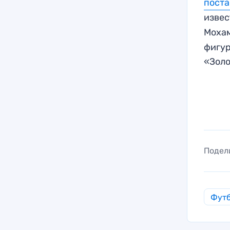
поста
извес
Мохам
фигур
«Золо
Подел
Фут