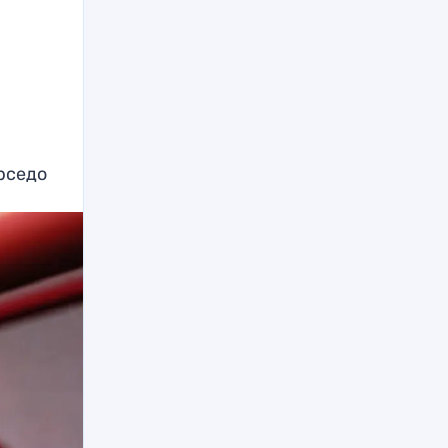
арседо