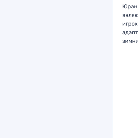
Юран 
являю
игрок
адапт
зимни