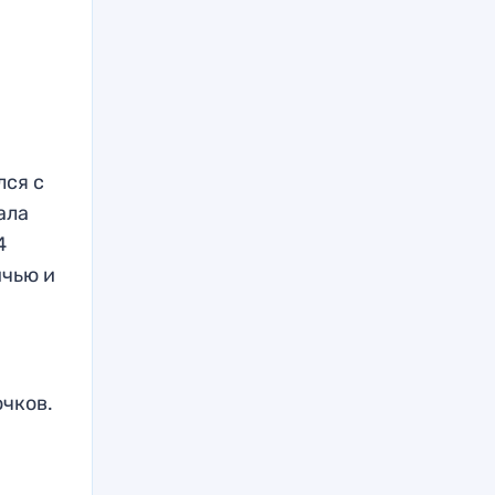
лся с
ала
4
ичью и
очков.