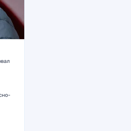
овал
сно-