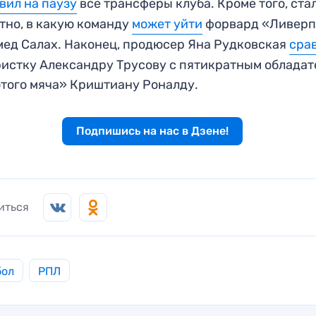
вил на паузу
все трансферы клуба. Кроме того, ста
тно, в какую команду
может уйти
форвард «Ливерп
ед Салах. Наконец, продюсер Яна Рудковская
сра
истку Александру Трусову с пятикратным облада
того мяча» Криштиану Роналду.
Подпишись на нас в Дзене!
иться
бол
РПЛ