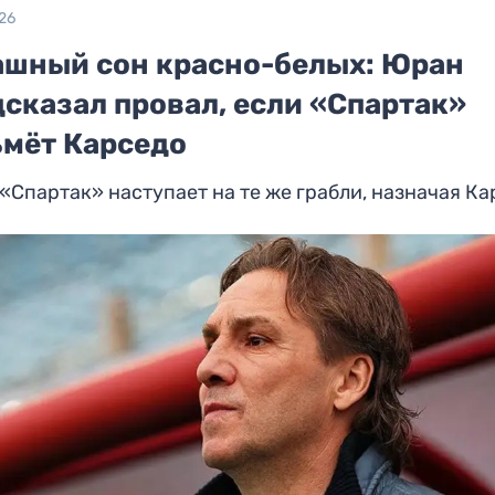
26
ашный сон красно-белых: Юран
сказал провал, если «Спартак»
ьмёт Карседо
«Спартак» наступает на те же грабли, назначая К