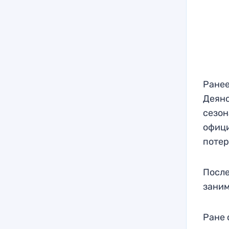
Ранее
Деяно
сезон
офици
потер
После
заним
Ране 