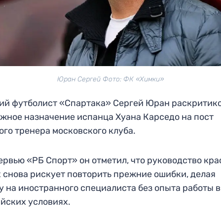
Юран Сергей Фото: ФК «Химки»
й футболист «Спартака» Сергей Юран раскритик
жное назначение испанца Хуана Карседо на пост
ого тренера московского клуба.
ервью «РБ Спорт» он отметил, что руководство кра
 снова рискует повторить прежние ошибки, делая
у на иностранного специалиста без опыта работы в
йских условиях.