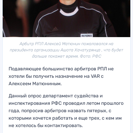
Арбитр РПЛ Алексей Матюнин пожаловался на
президента организации Ашота Хачатурянца , что будет
дальше покажет время. Фото: РФС
Подавляющее большинство арбитров РПЛ не
хотели бы получить назначение на VAR с
Алексеем Матюниным.
Данный опрос департамент судейства и
инспектирования РФС проводил летом прошлого
года, попросив арбитров назвать пятерых, с
которыми хочется работать и еще трех, с кем им
не хотелось бы контактировать.