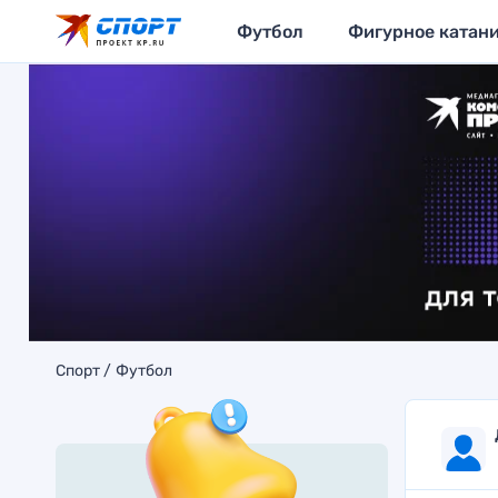
Футбол
Фигурное катан
Спорт
Футбол