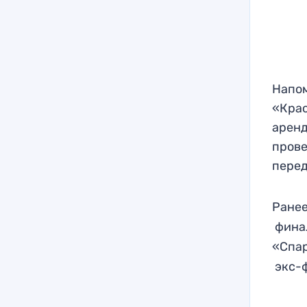
Напом
«Крас
аренд
прове
перед
Ранее
финал
«Спар
экс-ф