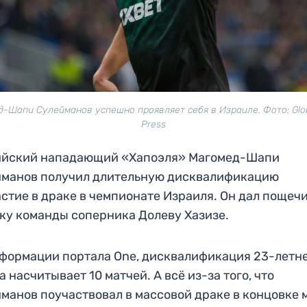
-Шапи Сулейманов успешно проявляет себя в Израиле. Фото: Glo
Press
ийский нападающий «Хапоэля» Магомед-Шапи
йманов получил длительную дисквалификацию
астие в драке в чемпионате Израиля. Он дал пощеч
ку команды соперника Долеву Хазизе.
формации портала One, дисквалификация 23-летн
а насчитывает 10 матчей. А всё из-за того, что
манов поучаствовал в массовой драке в концовке 