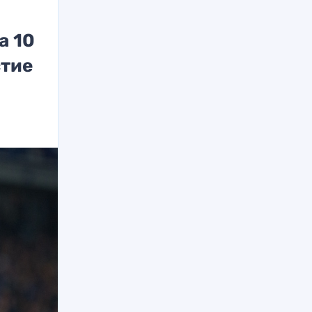
а 10
стие