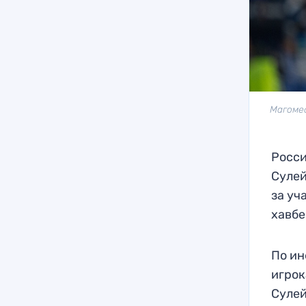
Магомед
Росс
Суле
за уч
хавбе
По ин
игрок
Сулей