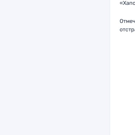
«Хапо
Отмеч
отстр