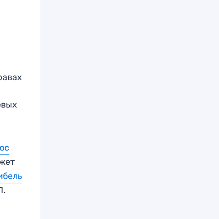
равах
евых
ос
жет
ибель
П.