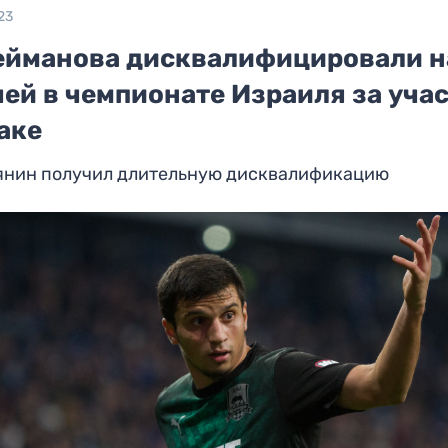
23
ейманова дисквалифицировали н
ей в чемпионате Израиля за уча
аке
янин получил длительную дисквалификацию