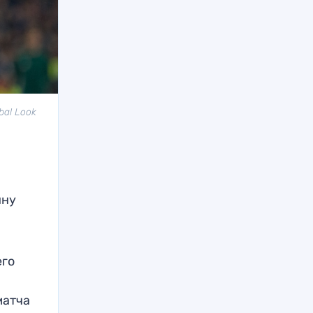
bal Look
ину
его
матча