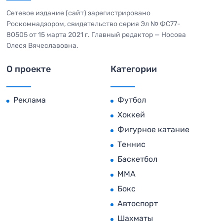
Сетевое издание (сайт) зарегистрировано
Роскомнадзором, свидетельство серия Эл № ФС77-
80505 от 15 марта 2021 г. Главный редактор — Носова
Олеся Вячеславовна.
О проекте
Категории
Реклама
Футбол
Хоккей
Фигурное катание
Теннис
Баскетбол
MMA
Бокс
Автоспорт
Шахматы