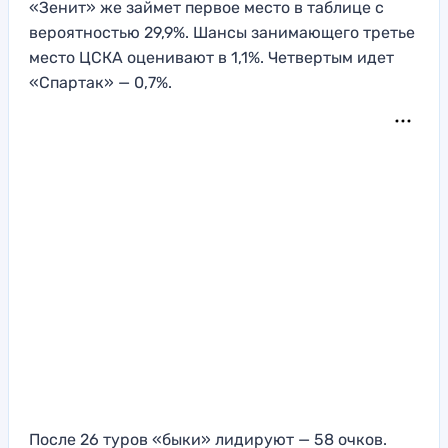
«Зенит» же займет первое место в таблице с
вероятностью 29,9%. Шансы занимающего третье
место ЦСКА оценивают в 1,1%. Четвертым идет
«Спартак» — 0,7%.
После 26 туров «быки» лидируют — 58 очков.