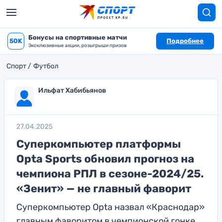
Бонусы на спортивные матчи
50K
Подробнее
Эксклюзивные акции, розыгрыши призов
Спорт
Футбол
Ильфат Хабибьянов
27.04.2025
Суперкомпьютер платформы
Opta Sports обновил прогноз на
чемпиона РПЛ в сезоне-2024/25.
«Зенит» — не главный фаворит
Суперкомпьютер Opta назвал «Краснодар»
главным фаворитом в чемпионской гонке