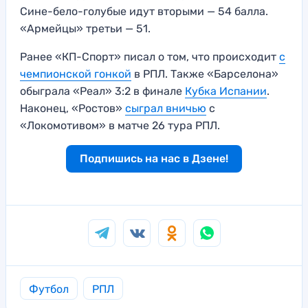
Сине-бело-голубые идут вторыми — 54 балла.
«Армейцы» третьи — 51.
Ранее «КП-Спорт» писал о том, что происходит
с
чемпионской гонкой
в РПЛ. Также «Барселона»
обыграла «Реал» 3:2 в финале
Кубка Испании
.
Наконец, «Ростов»
сыграл вничью
с
«Локомотивом» в матче 26 тура РПЛ.
Подпишись на нас в Дзене!
Футбол
РПЛ