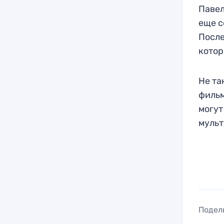
Павел
еще с
После
котор
Не та
фильм
могут
мульт
Подел