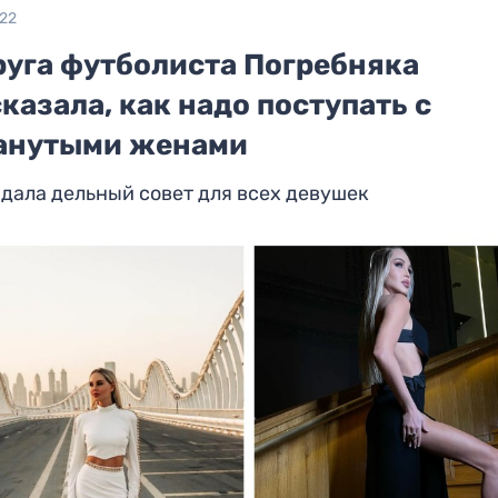
022
руга футболиста Погребняка
казала, как надо поступать с
анутыми женами
дала дельный совет для всех девушек