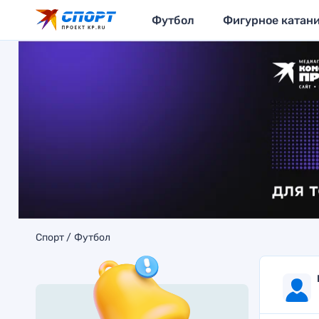
Футбол
Фигурное катан
Спорт
Футбол