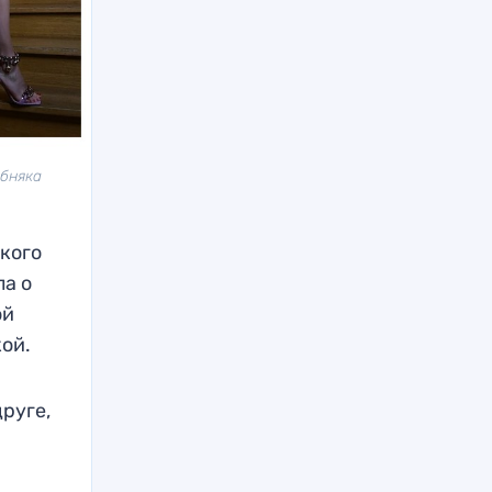
ебняка
кого
ла о
ой
кой.
друге,