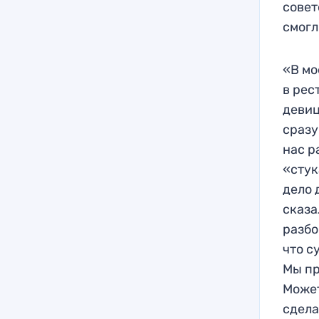
совет
смогл
«В мо
в рес
девиц
сразу
нас р
«стук
дело 
сказа
разбо
что с
Мы пр
Может
сдела