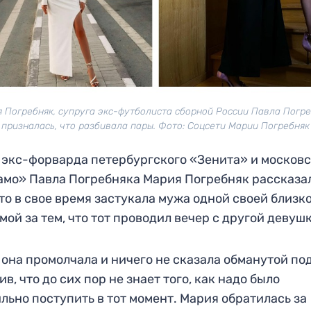
 Погребняк, супруга экс-футболиста сборной России Павла Погр
призналась, что разбивала пары. Фото: Соцсети Марии Погребняк
экс-форварда петербургского «Зенита» и московс
мо» Павла Погребняка Мария Погребняк рассказа
что в свое время застукала мужа одной своей близк
мой за тем, что тот проводил вечер с другой девуш
 она промолчала и ничего не сказала обманутой по
ив, что до сих пор не знает того, как надо было
льно поступить в тот момент. Мария обратилась за