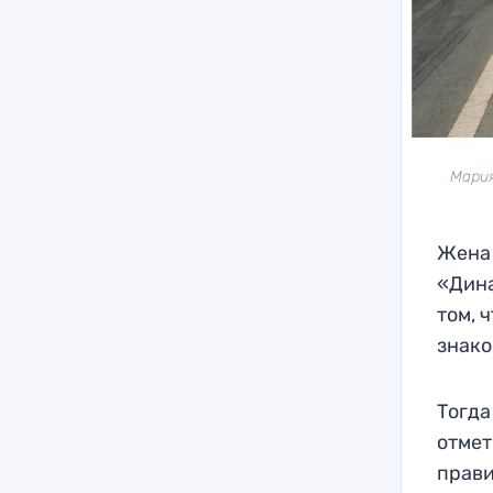
Мария
Жена 
«Дина
том, 
знако
Тогда
отмет
прави