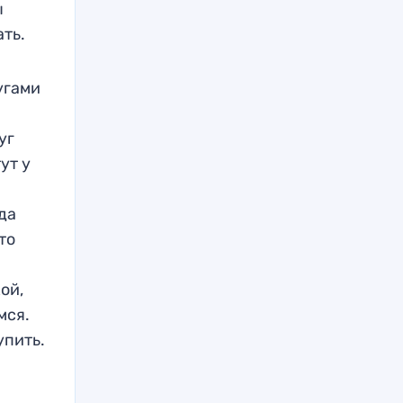
ы
ать.
угами
уг
ут у
ода
то
ой,
мся.
упить.