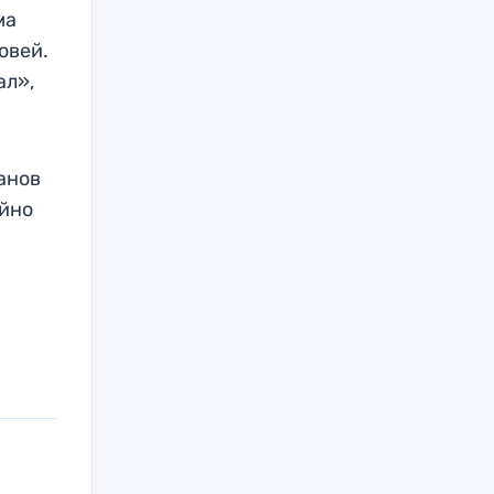
ма
овей.
ал»,
анов
ойно