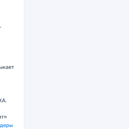
,
мыкает
КА.
ит»
идеры