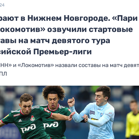
024
рают в Нижнем Новгороде. «Пари
Локомотив» озвучили стартовые
авы на матч девятого тура
сийской Премьер-лиги
НН» и «Локомотив» назвали составы на матч девя
РПЛ