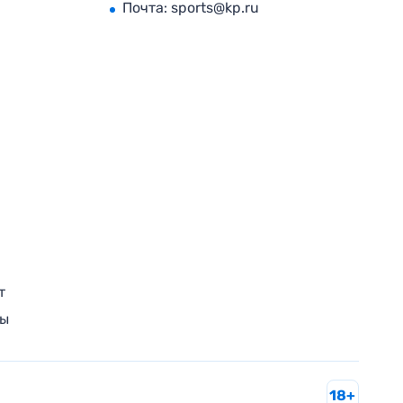
Почта:
sports@kp.ru
т
ры
18+