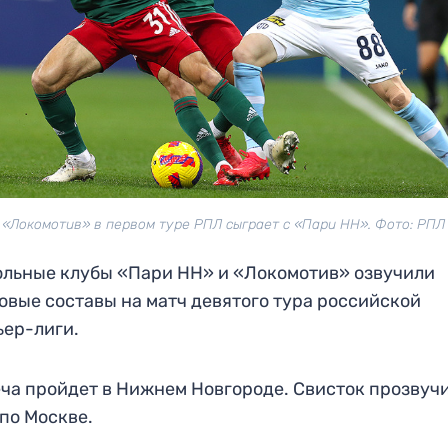
«Локомотив» в первом туре РПЛ сыграет с «Пари НН». Фото: РПЛ
льные клубы «Пари НН» и «Локомотив» озвучили
овые составы на матч девятого тура российской
ьер-лиги.
ча пройдет в Нижнем Новгороде. Свисток прозвучи
 по Москве.