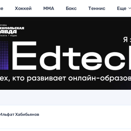
ие
Хоккей
MMA
Бокс
Теннис
Еще
Ильфат Хабибьянов