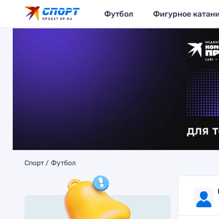
Футбол
Фигурное катан
Спорт
Футбол