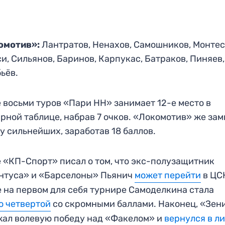
омотив»:
Лантратов, Ненахов, Самошников, Монтес
и, Сильянов, Баринов, Карпукас, Батраков, Пиняев,
ьёв.
 восьми туров «Пари НН» занимает 12-е место в
рной таблице, набрав 7 очков. «Локомотив» же за
у сильнейших, заработав 18 баллов.
 «КП-Спорт» писал о том, что экс-полузащитник
нтуса» и «Барселоны» Пьянич
может перейти
в ЦС
 на первом для себя турнире Самоделкина стала
о четвертой
со скромными баллами. Наконец, «Зен
ал волевую победу над «Факелом» и
вернулся в л