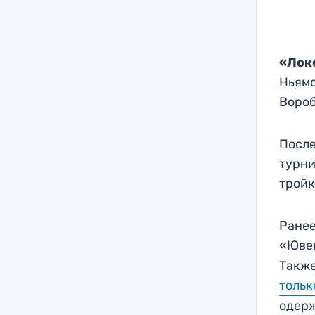
«Лок
Ньямс
Вороб
После
турни
тройк
Ранее
«Юве
Также
тольк
одерж