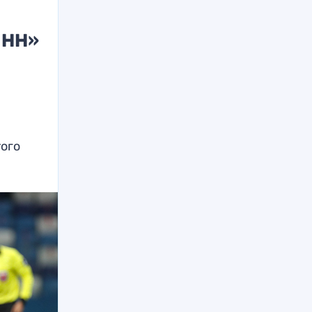
 НН»
того