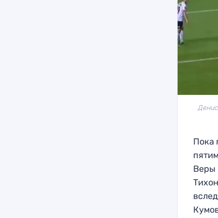
Денис
Пока 
пятим
Веры 
Тихон
вслед
Кумов