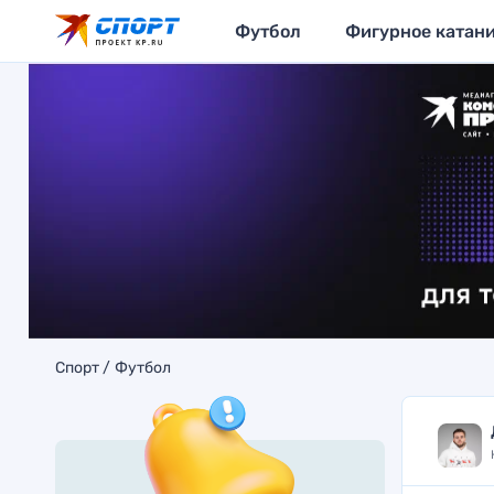
Футбол
Фигурное катан
Спорт
Футбол