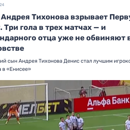
024
 Андрея Тихонова взрывает Пер
. Три гола в трех матчах — и
ендарного отца уже не обвиняют 
овстве
ий сын Андрея Тихонова Денис стал лучшим игрок
а в «Енисее»