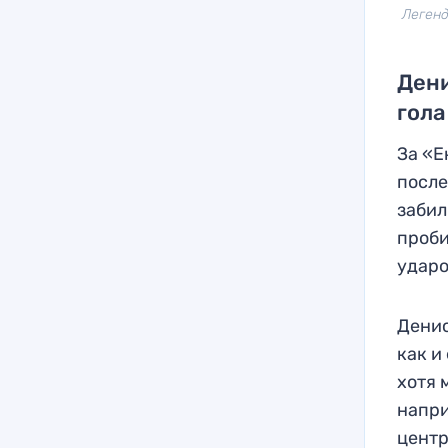
Легенд
Дени
гола
За «Е
после
забил
проби
ударо
Денис
как и
хотя 
напри
центр