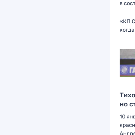
в сос
«КП С
когда
Тихо
но с
10 ян
красн
Андре