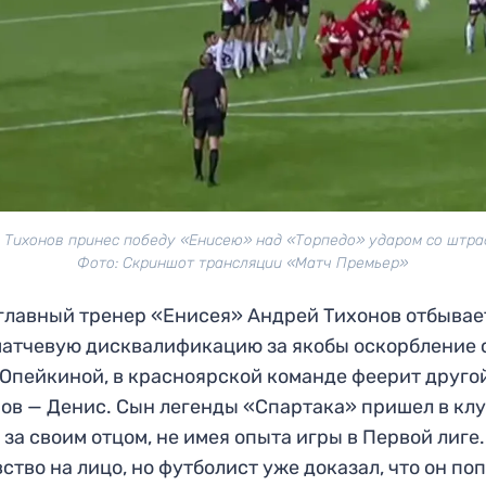
 Тихонов принес победу «Енисею» над «Торпедо» ударом со штра
Фото: Скриншот трансляции «Матч Премьер»
главный тренер «Енисея» Андрей Тихонов отбывае
атчевую дисквалификацию за якобы оскорбление 
Опейкиной, в красноярской команде феерит друго
ов — Денис. Сын легенды «Спартака» пришел в кл
 за своим отцом, не имея опыта игры в Первой лиге.
ство на лицо, но футболист уже доказал, что он по