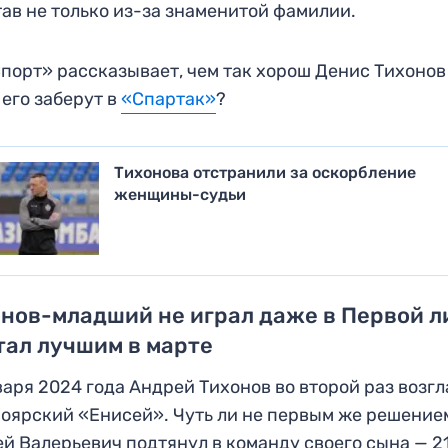
тав не только из-за знаменитой фамилии.
порт» рассказывает, чем так хорош Денис Тихонов
 его заберут в
«Спартак»
?
Тихонова отстранили за оскорбление
женщины-судьи
нов-младший не играл даже в Первой л
тал лучшим в марте
варя 2024 года Андрей Тихонов во второй раз возг
оярский «Енисей». Чуть ли не первым же решение
й Валерьевич подтянул в команду своего сына — 2