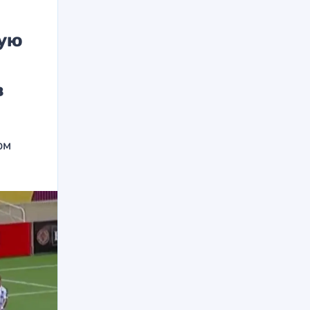
вую
в
ом