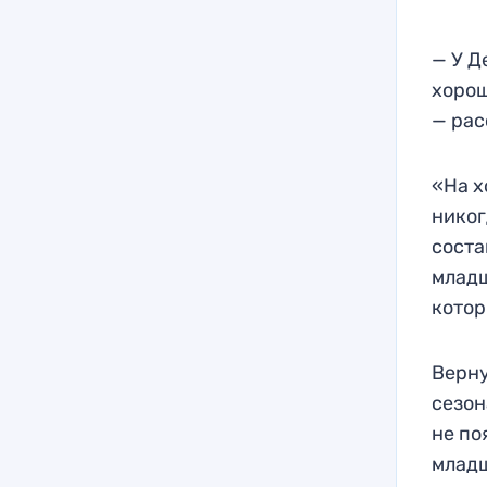
— У Д
хорош
— рас
«На х
никог
соста
младш
котор
Верну
сезон
не по
младш