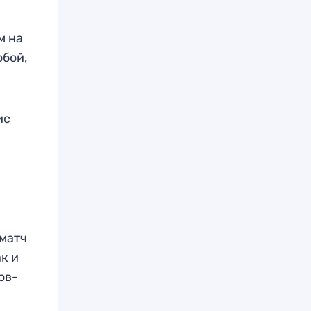
м на
обой,
ис
 матч
ак и
ов-