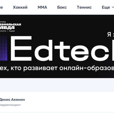
ие
Хоккей
MMA
Бокс
Теннис
Еще
Денис Акинин
Корреспондент