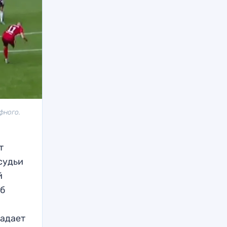
фного.
т
судьи
й
уб
падает