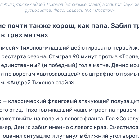
а «Спартака» Андрей Тихонов (на снимке слева) воспитал двух с
футболистов. Фото: Соцсети ФК «Спартак»
с почти также хорош, как папа. Забил т
 в трех матчах
нисей» Тихонов-младший дебютировал в первой ж
 рестарта сезона. Отыграл 90 минут против «Торпе
 единственный (и победный) гол в матче. Денис м
л по воротам «автозаводцев» со штрафного прямы
м. «Андрей Тихонов стайл».
 — классический фланговый атакующий полузащи
 его отец. Тихонов младший чаще играет на правом 
может выйти на поле и с левого фланга. Гол «Соколу
мер, Денис забил именно с левого края. Сместился
, оценил ситуацию и лупанул в ближний угол ворот