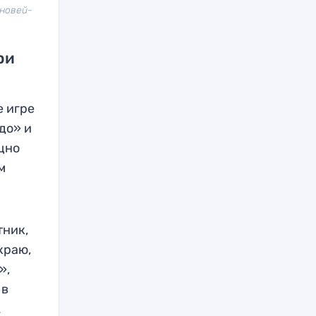
ыновей-
ри
е игре
до» и
ощно
м
тник,
краю,
»,
 в
.