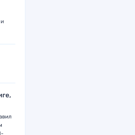
 и
иге,
лавил
м
1-