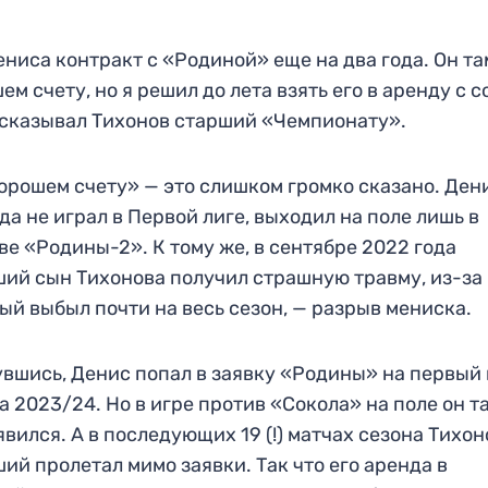
ениса контракт с «Родиной» еще на два года. Он та
ем счету, но я решил до лета взять его в аренду с с
сказывал Тихонов старший «Чемпионату».
орошем счету» — это слишком громко сказано. Ден
да не играл в Первой лиге, выходил на поле лишь в
ве «Родины-2». К тому же, в сентябре 2022 года
ий сын Тихонова получил страшную травму, из-за
ый выбыл почти на весь сезон, — разрыв мениска.
вшись, Денис попал в заявку «Родины» на первый
а 2023/24. Но в игре против «Сокола» на поле он т
явился. А в последующих 19 (!) матчах сезона Тихон
ий пролетал мимо заявки. Так что его аренда в