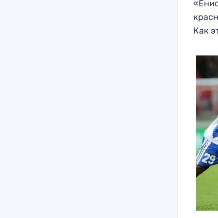
«Енис
красн
Как э