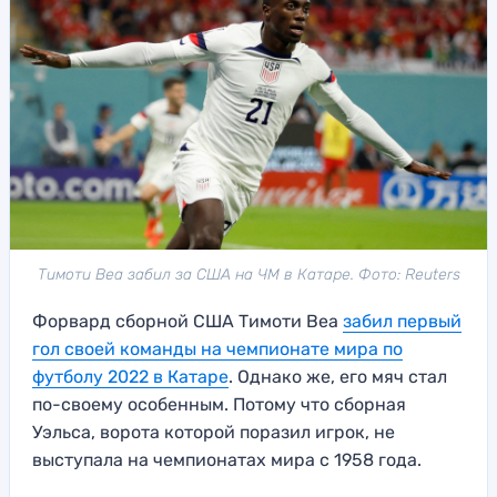
Тимоти Веа забил за США на ЧМ в Катаре. Фото: Reuters
Форвард сборной США Тимоти Веа
забил первый
гол своей команды на чемпионате мира по
футболу 2022 в Катаре
. Однако же, его мяч стал
по-своему особенным. Потому что сборная
Уэльса, ворота которой поразил игрок, не
выступала на чемпионатах мира с 1958 года.