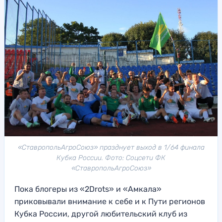
«СтавропольАгроСоюз» празднует выход в 1/64 финала
Кубка России. Фото: Соцсети ФК
«СтавропольАгроСоюз»
Пока блогеры из «2Drots» и «Амкала»
приковывали внимание к себе и к Пути регионов
Кубка России, другой любительский клуб из