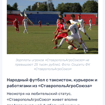
Зарплаты игроков «СтавропольАгроСоюза» не
превышают 25 тысяч рублей. Фото: Соцсети ФК
«СтавропольАгроСоюз»
Народный футбол с таксистом, курьером и
работягами из «СтавропольАгроСоюза»
Несмотря на любительский статус,
«СтавропольАгроСоюз» живет вполне