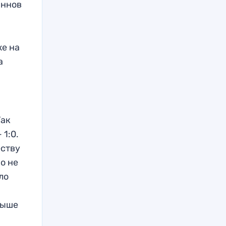
иннов
же на
а
Так
 1:0.
еству
о не
ло
выше