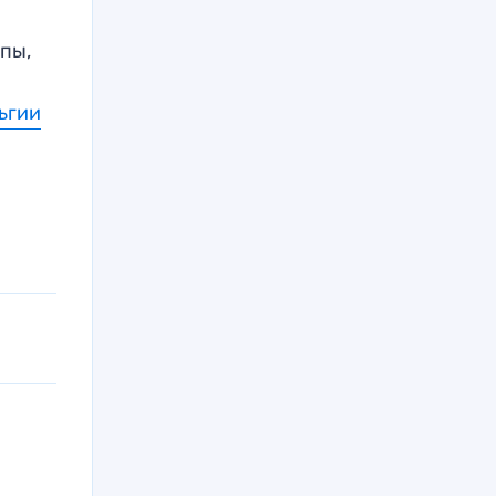
пы,
ьгии