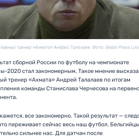
Главный тренер «Ахмата» Андрей Талалаев. Фото: Global Press Loo
ьтат сборной России по футболу на чемпионате
ы-2020 стал закономерным. Такое мнение высказа
ый тренер «Ахмата» Андрей Талалаев по итогам
пления команды Станислава Черчесова на первен
нента.
кажется, все закономерно. Такой результат — след
 что переживает сейчас весь наш футбол. Бельгийц
тельно сильнее нас. Для датчан после