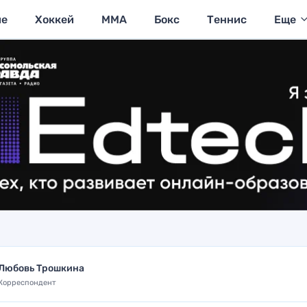
ие
Хоккей
MMA
Бокс
Теннис
Еще
Любовь Трошкина
Корреспондент