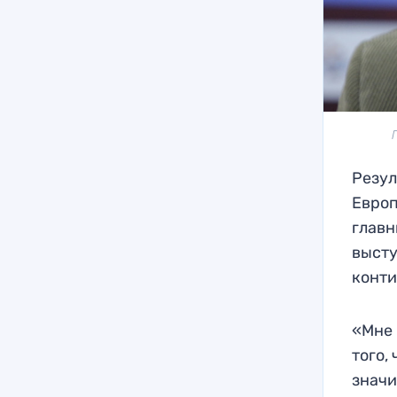
Резул
Европ
главн
высту
конти
«Мне 
того,
значи