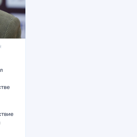
k
л
стве
ствие
ы