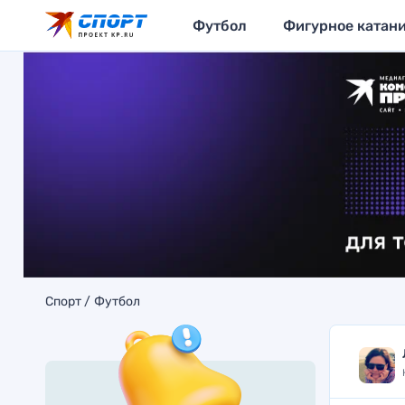
Футбол
Фигурное катан
Спорт
Футбол