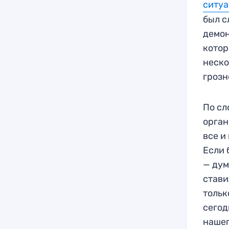
ситуа
был с
демон
котор
неско
грозн
По сл
орган
все и
Если 
— дум
стави
тольк
сегод
нашег