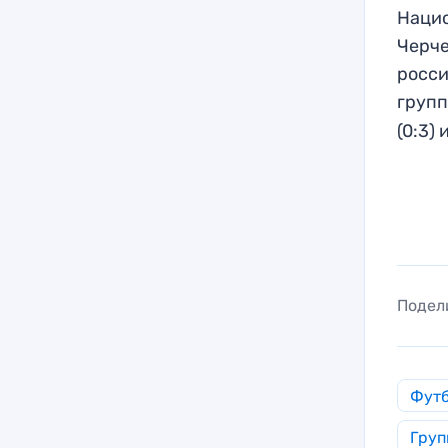
Нацио
Черче
росси
групп
(0:3) 
Подел
Фут
Груп