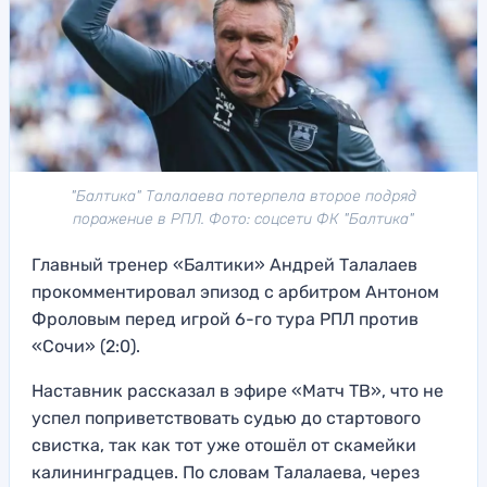
"Балтика" Талалаева потерпела второе подряд
поражение в РПЛ. Фото: соцсети ФК "Балтика"
Главный тренер «Балтики» Андрей Талалаев
прокомментировал эпизод с арбитром Антоном
Фроловым перед игрой 6-го тура РПЛ против
«Сочи» (2:0).
Наставник рассказал в эфире «Матч ТВ», что не
успел поприветствовать судью до стартового
свистка, так как тот уже отошёл от скамейки
калининградцев. По словам Талалаева, через