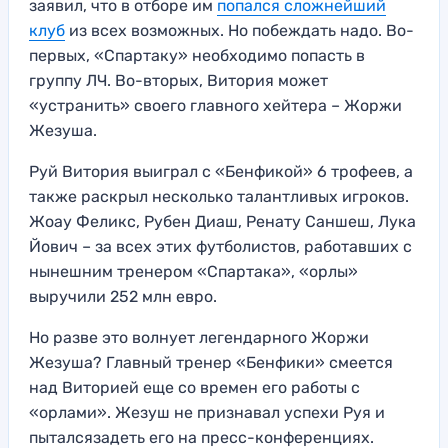
заявил, что в отборе им
попался сложнейший
клуб
из всех возможных. Но побеждать надо. Во-
первых, «Спартаку» необходимо попасть в
группу ЛЧ. Во-вторых, Витория может
«устранить» своего главного хейтера – Жоржи
Жезуша.
Руй Витория выиграл с «Бенфикой» 6 трофеев, а
также раскрыл несколько талантливых игроков.
Жоау Феликс, Рубен Диаш, Ренату Саншеш, Лука
Йович – за всех этих футболистов, работавших с
нынешним тренером «Спартака», «орлы»
выручили 252 млн евро.
Но разве это волнует легендарного Жоржи
Жезуша? Главный тренер «Бенфики» смеется
над Виторией еще со времен его работы с
«орлами». Жезуш не признавал успехи Руя и
пыталсязадеть его на пресс-конференциях.