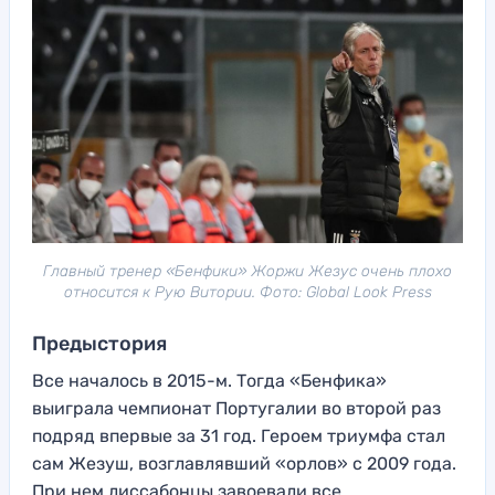
Главный тренер «Бенфики» Жоржи Жезус очень плохо
относится к Рую Витории. Фото: Global Look Press
Предыстория
Все началось в 2015-м. Тогда «Бенфика»
выиграла чемпионат Португалии во второй раз
подряд впервые за 31 год. Героем триумфа стал
сам Жезуш, возглавлявший «орлов» с 2009 года.
При нем лиссабонцы завоевали все