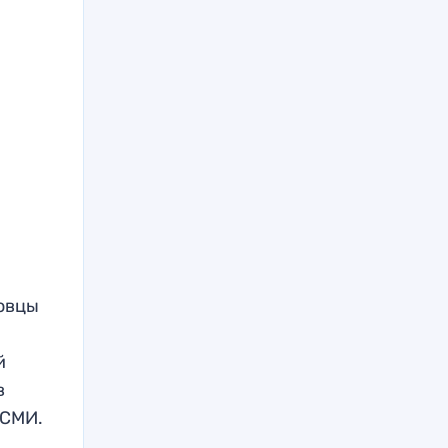
ловцы
й
в
 СМИ.