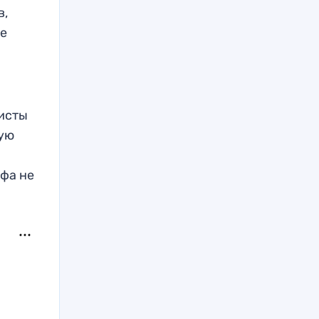
в,
ее
ристы
ную
мфа не