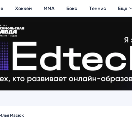
ие
Хоккей
MMA
Бокс
Теннис
Еще
Илья Масюк