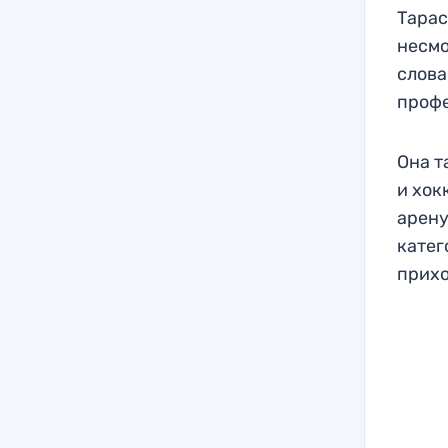
Тарас
несмо
слова
профе
Она т
и хок
арену
катег
прихо