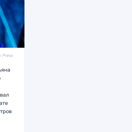
k Press
ьяна
о
овал
ате
етров