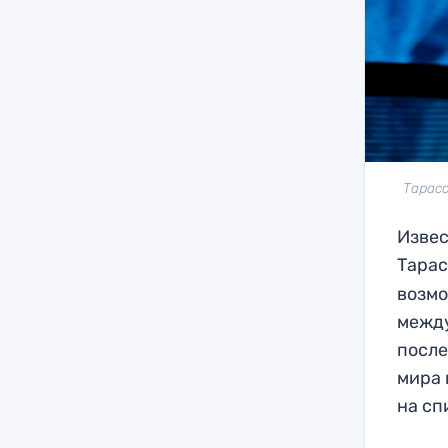
Тарасо
Извес
Тарас
возмо
между
после
мира 
на сп