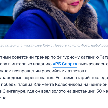
ва похвалила участников Кубка Первого канала. Фото: Global Loo
тный советский тренер по фигурному катанию Тат
ова в интервью изданию
«РБ Спорт»
высказалась 
жном возвращении российских атлетов в
народные соревнования. Ее комментарий послед
 победы пловца Климента Колесникова на чемпион
в Сингапуре, где он взял золото на дистанции 50 м
ине.