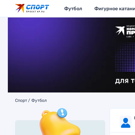
Футбол
Фигурное катан
Спорт
Футбол