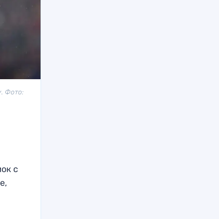
. Фото:
ок с
е,