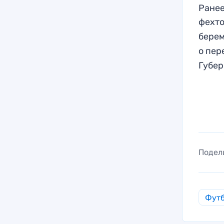
Ранее
фехто
берем
о пер
Губер
Подел
Фут