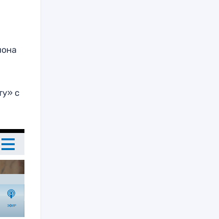
иона
ту» с