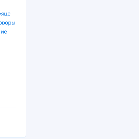
сяце
оворы
ние