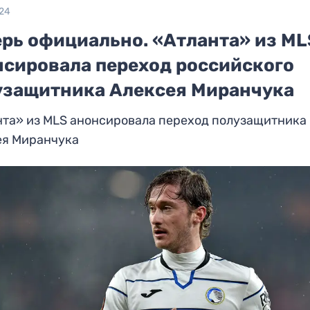
024
ерь официально. «Атланта» из ML
нсировала переход российского
узащитника Алексея Миранчука
нта» из MLS анонсировала переход полузащитника
ея Миранчука