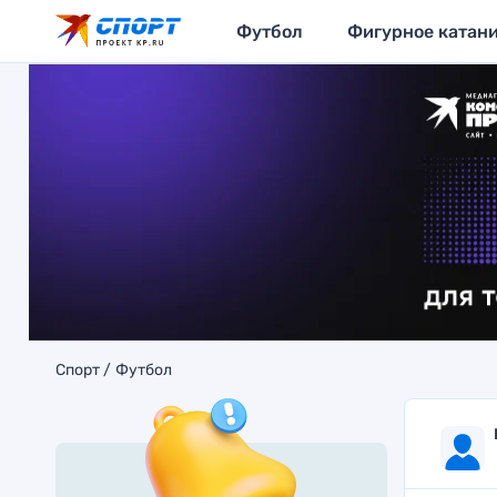
Футбол
Фигурное катан
Спорт
Футбол