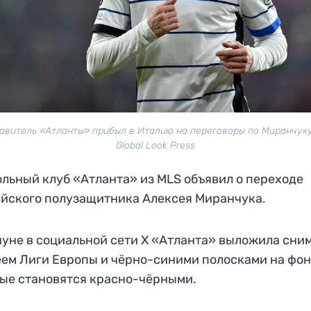
авитель «Атланты» прибыл в Италию на переговоры по Миранчуку
Global Look Press
льный клуб «Атланта» из MLS объявил о переходе
йского полузащитника Алексея Миранчука.
уне в социальной сети X «Атланта» выложила сним
ем Лиги Европы и чёрно-синими полосками на фон
ые становятся красно-чёрными.