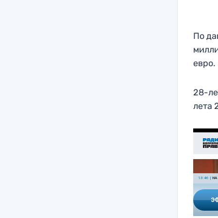
По да
милли
евро.
28-ле
лета 