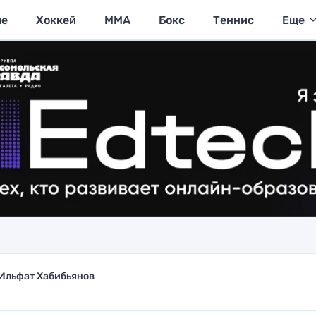
ие
Хоккей
MMA
Бокс
Теннис
Еще
Ильфат Хабибьянов