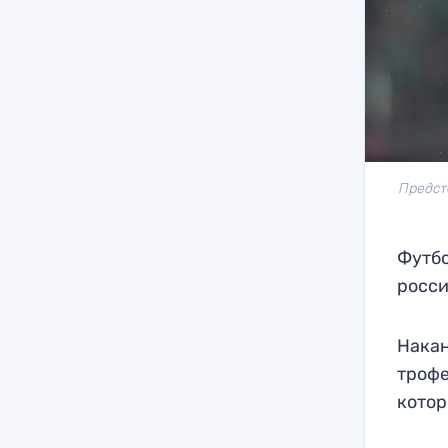
Предст
Футбо
росси
Накан
трофе
котор