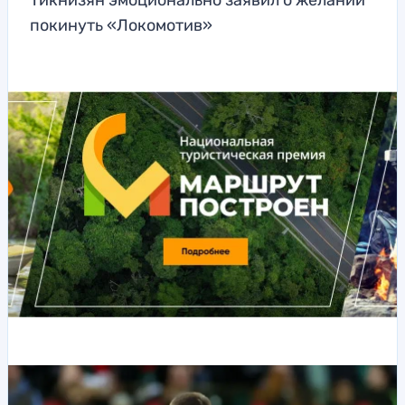
Тикнизян эмоционально заявил о желании
покинуть «Локомотив»