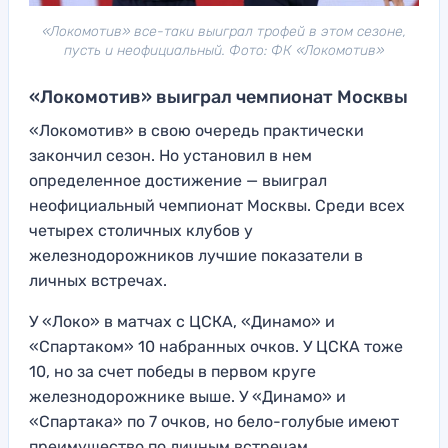
«Локомотив» все-таки выиграл трофей в этом сезоне,
пусть и неофициальный. Фото: ФК «Локомотив»
«Локомотив» выиграл чемпионат Москвы
«Локомотив» в свою очередь практически
закончил сезон. Но установил в нем
определенное достижение — выиграл
неофициальный чемпионат Москвы. Среди всех
четырех столичных клубов у
железнодорожников лучшие показатели в
личных встречах.
У «Локо» в матчах с ЦСКА, «Динамо» и
«Спартаком» 10 набранных очков. У ЦСКА тоже
10, но за счет победы в первом круге
железнодорожнике выше. У «Динамо» и
«Спартака» по 7 очков, но бело-голубые имеют
преимущество по личным встречам.