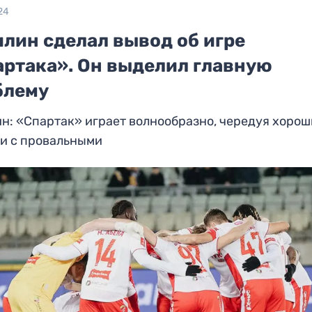
24
илин сделал вывод об игре
артака». Он выделил главную
блему
н: «Спартак» играет волнообразно, чередуя хоро
ки с провальными