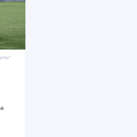
ртак"
за