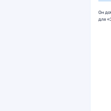
Он до
для «