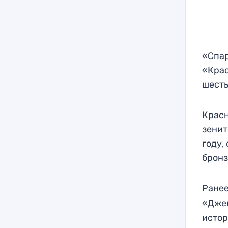
«Спар
«Крас
шесть
Красн
зенит
году,
бронз
Ранее
«Джен
истор