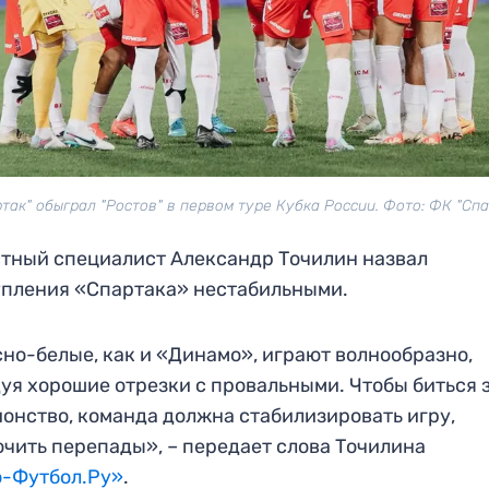
ртак" обыграл "Ростов" в первом туре Кубка России. Фото: ФК "Спа
тный специалист Александр Точилин назвал
пления «Спартака» нестабильными.
но-белые, как и «Динамо», играют волнообразно,
уя хорошие отрезки с провальными. Чтобы биться 
онство, команда должна стабилизировать игру,
чить перепады», – передает слова Точилина
о-Футбол.Ру»
.