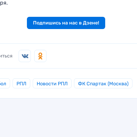
ря.
Подпишись на нас в Дзене!
иться
бол
РПЛ
Новости РПЛ
ФК Спартак (Москва)