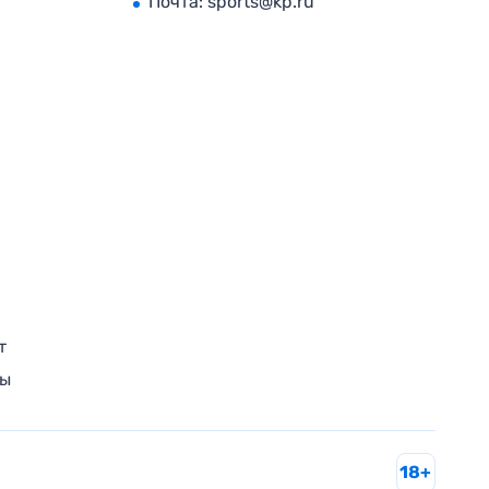
Почта:
sports@kp.ru
т
ры
18+