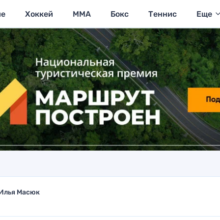
ие
Хоккей
MMA
Бокс
Теннис
Еще
Илья Масюк