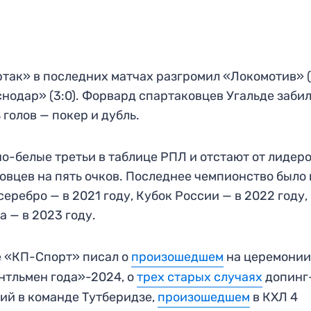
так» в последних матчах разгромил «Локомотив» (
нодар» (3:0). Форвард спартаковцев Угальде заби
 голов — покер и дубль.
о-белые третьи в таблице РПЛ и отстают от лидер
овцев на пять очков. Последнее чемпионство было 
 серебро — в 2021 году, Кубок России — в 2022 году,
а — в 2023 году.
 «КП-Спорт» писал о
произошедшем
на церемони
тльмен года»-2024, о
трех старых случаях
допинг
ий в команде Тутберидзе,
произошедшем
в КХЛ 4