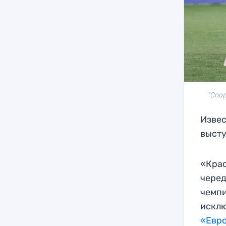
"Спа
Извес
высту
«Крас
черед
чемпи
исклю
«Евр