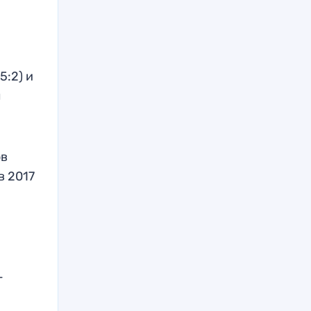
5:2) и
л
ов
в 2017
и
-