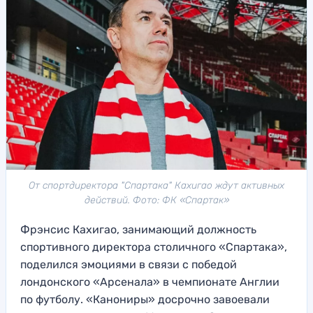
От спортдиректора "Спартака" Кахигао ждут активных
действий. Фото: ФК «Спартак»
Фрэнсис Кахигао, занимающий должность
спортивного директора столичного «Спартака»,
поделился эмоциями в связи с победой
лондонского «Арсенала» в чемпионате Англии
по футболу. «Канониры» досрочно завоевали