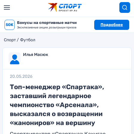
Бонусы на спортивные матчи
50K
Подробнее
Эксклюзивные акции, розыгрыши призов
Спорт
Футбол
Илья Масюк
20.05.2026
Топ-менеджер «Спартака»,
заставший легендарное
чемпионство «Арсенала»,
высказался о возвращении
«канониров» на вершину