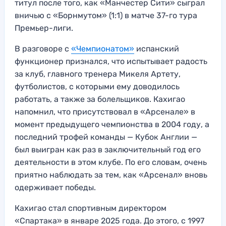
титул после того, как «Манчестер Сити» сыграл
вничью с «Борнмутом» (1:1) в матче 37-го тура
Премьер-лиги.
В разговоре с
«Чемпионатом»
испанский
функционер признался, что испытывает радость
за клуб, главного тренера Микеля Артету,
футболистов, с которыми ему доводилось
работать, а также за болельщиков. Кахигао
напомнил, что присутствовал в «Арсенале» в
момент предыдущего чемпионства в 2004 году, а
последний трофей команды — Кубок Англии —
был выигран как раз в заключительный год его
деятельности в этом клубе. По его словам, очень
приятно наблюдать за тем, как «Арсенал» вновь
одерживает победы.
Кахигао стал спортивным директором
«Спартака» в январе 2025 года. До этого, с 1997