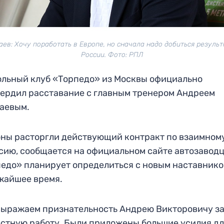
аев: Хочу поработать в Европе, но сначала надо добиться результ
России. Фото: РПЛ
льный клуб «Торпедо» из Москвы официально
ердил расставание с главным тренером Андреем
аевым.
ны расторгли действующий контракт по взаимном
сию, сообщается на официальном сайте автозаводц
едо» планирует определиться с новым наставник
жайшее время.
ыражаем признательность Андрею Викторовичу з
стную работу. Были приложены большие усилия д