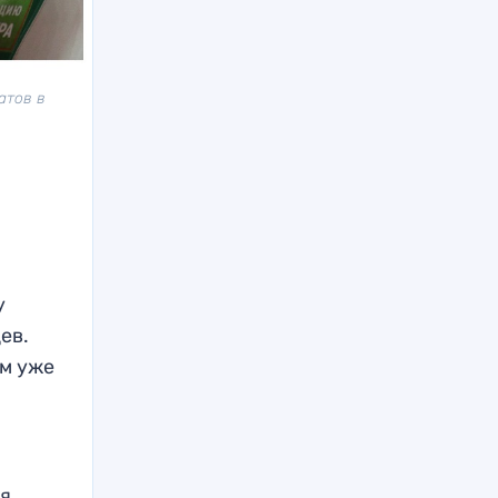
атов в
у
ев.
ом уже
а
ля