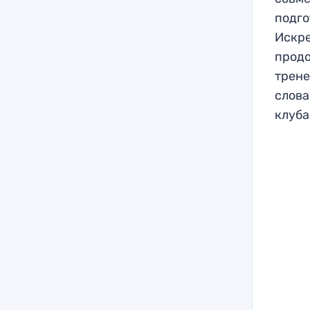
подго
Искр
продо
трене
слова
клуба