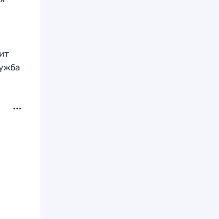
ит
лужба