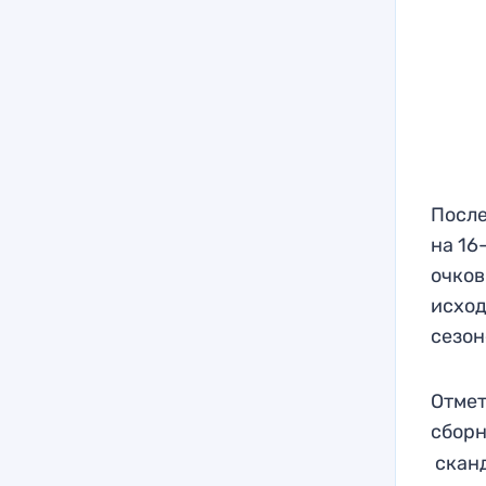
После
на 16
очков
исход
сезон
Отмет
сбор
сканд