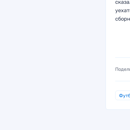
сказа
уехат
сборн
Подел
Фут