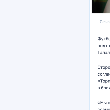
Талал
Футбо
подтв
Талал
Сторо
согла
«Торп
в бли
«Мы в
совме