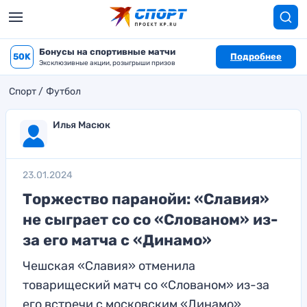
Бонусы на спортивные матчи
50K
Подробнее
Эксклюзивные акции, розыгрыши призов
Спорт
Футбол
Илья Масюк
23.01.2024
Торжество паранойи: «Славия»
не сыграет со со «Слованом» из-
за его матча с «Динамо»
Чешская «Славия» отменила
товарищеский матч со «Слованом» из-за
его встречи с московским «Динамо»