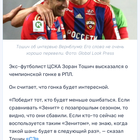
Тошич об интервью Вернблума: Его слова не очень
хорошо перевели. Фото: Global Look Press
Экс-футболист ЦСКА Зоран Тошич высказался о
чемпионской гонке в РПЛ.
Он считает, что гонка будет интересной.
«Победит тот, кто будет меньше ошибаться. Если
сравнивать «Зенит» с позапрошлым сезоном, то
видно, что они сбавили. Если кто-то сейчас не
воспользуется таким «Зенитом», не знаю, когда
такой шанс будет в следующий раз», — сказал
Тошич
«СЭ».