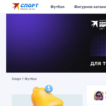
Футбол
Фигурное катан
Спорт
Футбол