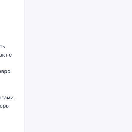
ть
акт с
евро.
нгами,
феры