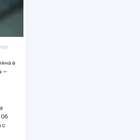
 РПЛ
яна в
а —
а
 Об
 с