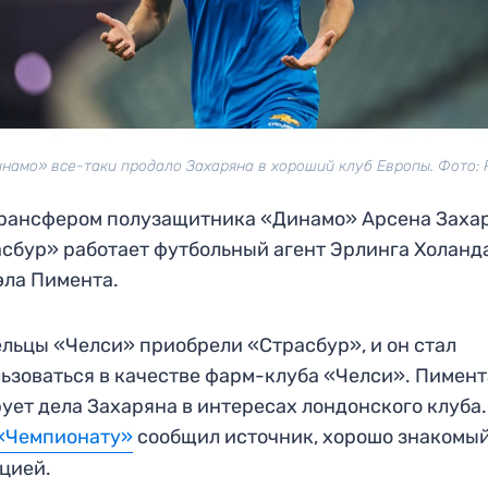
намо» все-таки продало Захаряна в хороший клуб Европы. Фото:
рансфером полузащитника «Динамо» Арсена Захар
сбур» работает футбольный агент Эрлинга Холанд
ла Пимента.
льцы «Челси» приобрели «Страсбур», и он стал
ьзоваться в качестве фарм-клуба «Челси». Пимент
ует дела Захаряна в интересах лондонского клуба.
«Чемпионату»
сообщил источник, хорошо знакомый
цией.