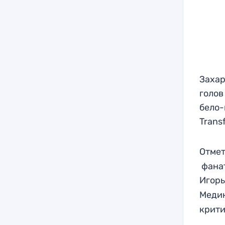
Захар
голов
бело-
Trans
Отмет
фанат
Игорь
Меди
крити