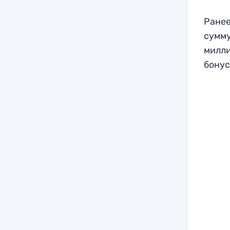
Ранее
сумму
милли
бонус