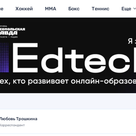
ие
Хоккей
MMA
Бокс
Теннис
Еще
Любовь Трошкина
Корреспондент