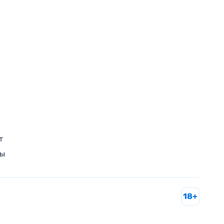
т
ры
18+