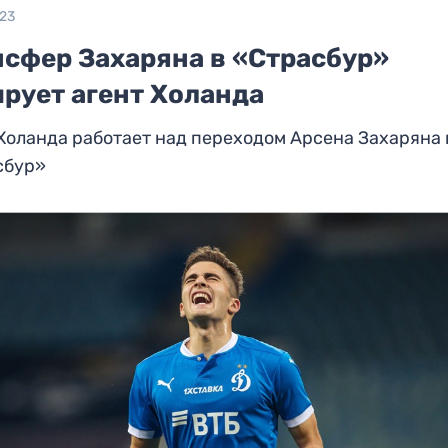
023
нсфер Захаряна в «Страсбур»
ирует агент Холанда
Холанда работает над переходом Арсена Захаряна 
сбур»