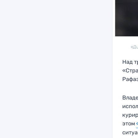
«Ди
Над т
«Стра
Рафаэ
Владе
испол
курир
этом
ситуа