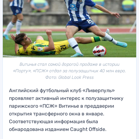
Витинья стал самой дорогой продаже в истории
«Порту», «ПСЖ» отдал за полузащитник 40 млн евро.
Фото: Global Look Press
Английский футбольный клуб «Ливерпуль»
проявляет активный интерес к полузащитнику
парижского «ПСЖ» Витинье в преддверии
открытия трансферного окна в январе.
Соответствующая информация была
обнародована изданием Caught Offside.